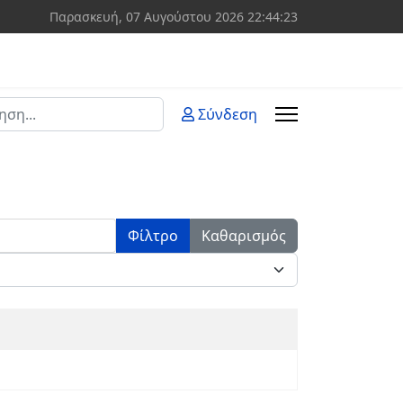
Παρασκευή, 07 Αυγούστου 2026
22:44:23
ση
Σύνδεση
 more characters for results.
Φίλτρο
Καθαρισμός