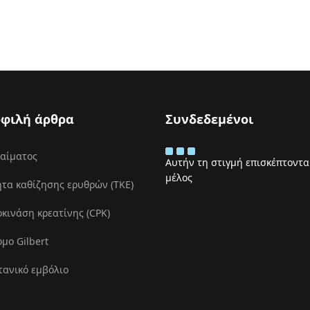
φιλή άρθρα
Συνδεδεμένοι
 αίματος
Αυτήν τη στιγμή επισκέπτονται
μέλος
τα καθίζησης ερυθρών (ΤΚΕ)
ινάση κρεατίνης (CPK)
μο Gilbert
τανικό εμβόλιο