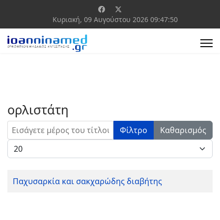
Κυριακή, 09 Αυγούστου 2026
09:47:50
ορλιστάτη
Εισάγετε μέρος του τίτλου.
Φίλτρο
Καθαρισμός
Εμφάνιση #
Παχυσαρκία και σακχαρώδης διαβήτης