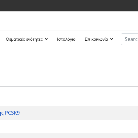
Search
Θεματικές ενότητες
Ιστολόγιο
Επικοινωνία
Type 2 
ης PCSK9