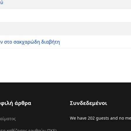
ξύ
ων στο σακχαρώδη διαβήτη
φιλή άρθρα
Συνδεδεμένοι
We have 202 guests and no m
 αίματος
τα καθίζησης ερυθρών (ΤΚΕ)