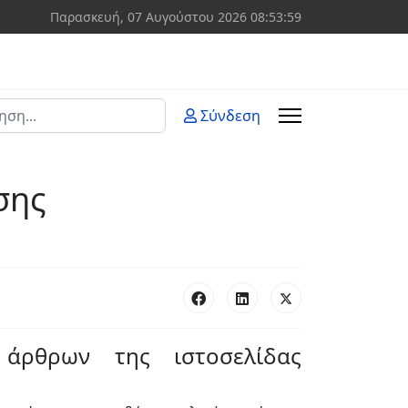
Παρασκευή, 07 Αυγούστου 2026
08:53:59
ση
Σύνδεση
 more characters for results.
σης
άρθρων της ιστοσελίδας