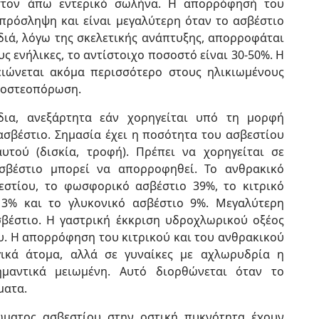
στον άπω εντερικό σωλήνα. Η απορρόφησή του
πρόσληψη και είναι μεγαλύτερη όταν το ασβέστιο
ιδιά, λόγω της σκελετικής ανάπτυξης, απορροφάται
ς ενήλικες, το αντίστοιχο ποσοστό είναι 30-50%. Η
ιώνεται ακόμα περισσότερο στους ηλικιωμένους
με οστεοπόρωση.
δια, ανεξάρτητα εάν χορηγείται υπό τη μορφή
βέστιο. Σημασία έχει η ποσότητα του ασβεστίου
υτού (δισκία, τροφή). Πρέπει να χορηγείται σε
σβέστιο μπορεί να απορροφηθεί. Το ανθρακικό
εστίου, το φωσφορικό ασβέστιο 39%, το κιτρικό
13% και το γλυκονικό ασβέστιο 9%. Μεγαλύτερη
σβέστιο. Η γαστρική έκκριση υδροχλωρικού οξέος
. Η απορρόφηση του κιτρικού και του ανθρακικού
γικά άτομα, αλλά σε γυναίκες με αχλωρυδρία η
μαντικά μειωμένη. Αυτό διορθώνεται όταν το
ματα.
ώματος ασβεστίου στην οστική πυκνότητα έχουν