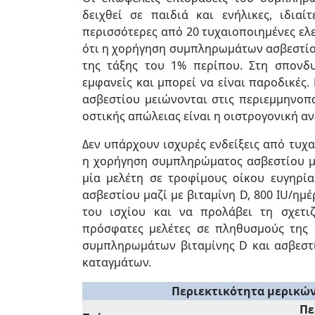
δειχθεί σε παιδιά και ενήλικες, ιδια
περισσότερες από 20 τυχαιοποιημένες ελ
ότι η χορήγηση συμπληρωμάτων ασβεστίου
της τάξης του 1% περίπου. Στη σπονδυλ
εμφανείς και μπορεί να είναι παροδικές.
ασβεστίου μειώνονται στις περιεμμηνοπα
οστικής απώλειας είναι η οιστρογονική α
Δεν υπάρχουν ισχυρές ενδείξεις από τυχα
η χορήγηση συμπληρώματος ασβεστίου μει
μία μελέτη σε τροφίμους οίκου ευγηρ
ασβεστίου μαζί με βιταμίνη D, 800 IU/ημ
του ισχίου και να προλάβει τη σχετι
πρόσφατες μελέτες σε πληθυσμούς της 
συμπληρωμάτων βιταμίνης D και ασβεστ
καταγμάτων.
Περιεκτικότητα μερικώ
Πε