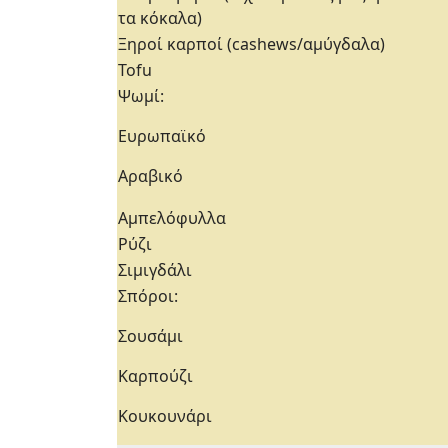
τα κόκαλα)
Ξηροί καρποί (cashews/αμύγδαλα)
Tofu
Ψωμί:
Ευρωπαϊκό
Αραβικό
Αμπελόφυλλα
Ρύζι
Σιμιγδάλι
Σπόροι:
Σουσάμι
Καρπούζι
Κουκουνάρι