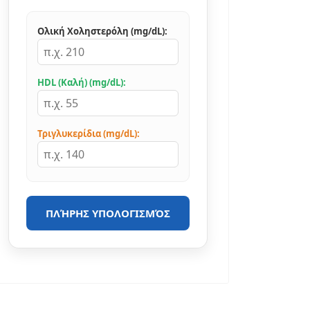
Ολική Χοληστερόλη (mg/dL):
HDL (Καλή) (mg/dL):
Τριγλυκερίδια (mg/dL):
ΠΛΉΡΗΣ ΥΠΟΛΟΓΙΣΜΌΣ