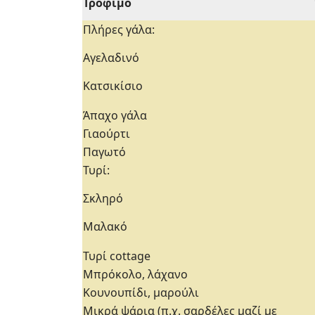
Τρόφιμο
Πλήρες γάλα:
Αγελαδινό
Κατσικίσιο
Άπαχο γάλα
Γιαούρτι
Παγωτό
Τυρί:
Σκληρό
Μαλακό
Τυρί cottage
Μπρόκολο, λάχανο
Κουνουπίδι, μαρούλι
Μικρά ψάρια (π.χ. σαρδέλες μαζί με