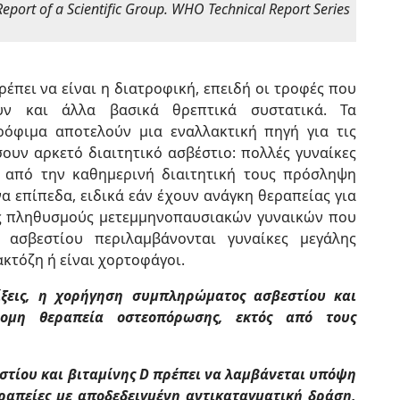
port of a Scientific Group. WHO Technical Report Series
έπει να είναι η διατροφική, επειδή οι τροφές που
υν και άλλα βασικά θρεπτικά συστατικά. Τα
όφιμα αποτελούν μια εναλλακτική πηγή για τις
υν αρκετό διαιτητικό ασβέστιο: πολλές γυναίκες
ν από την καθημερινή διαιτητική τους πρόσληψη
α επίπεδα, ειδικά εάν έχουν ανάγκη θεραπείας για
ύς πληθυσμούς μετεμμηνοπαυσιακών γυναικών που
ασβεστίου περιλαμβάνονται γυναίκες μεγάλης
ακτόζη ή είναι χορτοφάγοι.
ίξεις, η χορήγηση συμπληρώματος ασβεστίου και
ομη θεραπεία οστεοπόρωσης, εκτός από τους
.
τίου και βιταμίνης D πρέπει να λαμβάνεται υπόψη
εραπείες με αποδεδειγμένη αντικαταγματική δράση,