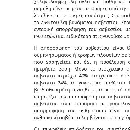
χοληκαλσηφερόλη αλλά και παθητικά 
συμπληρώνεται μέσα σε 4 ώρες από την 
λαμβάνεται σε μικρές ποσότητες. Στα πα
το 75% του λαμβανόμενου ασβεστίου. Στου
εντερική απορρόφηση του ασβεστίου με
(>62 ετών) και ειδικότερα στις γυναίκες 
Η απορρόφηση του ασβεστίου είναι ί
συμπληρώματος ή τροφών πλουσίων σε ασ
που χορηγείται και όχι η προέλευση α
ημερήσια βάση. Μόνο το στοιχειακό α
ασβέστιο περιέχει 40% στοιχειακού ασβ
ασβέστιο 24%, το γαλακτικό ασβέστιο 
βιοδιαθεσιμότητα διαθέτει το κιτρικό α
επηρεάζει την απορρόφηση του ασβεστίου
ασβεστίου είναι παρόμοια σε φυσιολο
απορρόφηση του ανθρακικού είναι ση
ανθρακικό ασβέστιο λαμβάνεται με τα γεύ
Οι επωφελείς επιδράσεις του συμπληρ