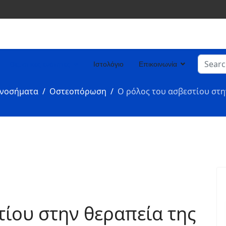
Search
Θεματικές ενότητες
Ιστολόγιο
Επικοινωνία
Type 2 
 νοσήματα
Οστεοπόρωση
Ο ρόλος του ασβεστίου στ
τίου στην θεραπεία της