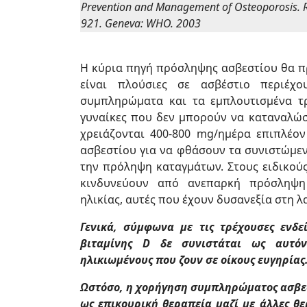
Prevention and Management of Osteoporosis. Re
921. Geneva: WHO. 2003
Η κύρια πηγή πρόσληψης ασβεστίου θα πρ
είναι πλούσιες σε ασβέστιο περιέχο
συμπληρώματα και τα εμπλουτισμένα τρ
γυναίκες που δεν μπορούν να καταναλώσο
χρειάζονται 400-800 mg/ημέρα επιπλέο
ασβεστίου για να φθάσουν τα συνιστώμεν
την πρόληψη καταγμάτων. Στους ειδικο
κινδυνεύουν από ανεπαρκή πρόσληψη 
ηλικίας, αυτές που έχουν δυσανεξία στη λ
Γενικά, σύμφωνα με τις τρέχουσες ενδε
βιταμίνης D δε συνιστάται ως αυτόν
ηλικιωμένους που ζουν σε οίκους ευγηρίας
Ωστόσο, η χορήγηση συμπληρώματος ασβεσ
ως επικουρική θεραπεία μαζί με άλλες θ