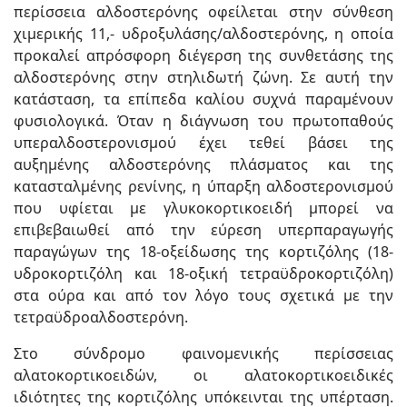
περίσσεια αλδοστερόνης οφείλεται στην σύνθεση
χιμερικής 11,- υδροξυλάσης/αλδοστερόνης, η οποία
προκαλεί απρόσφορη διέγερση της συνθετάσης της
αλδοστερόνης στην στηλιδωτή ζώνη. Σε αυτή την
κατάσταση, τα επίπεδα καλίου συχνά παραμένουν
φυσιολογικά. Όταν η διάγνωση του πρωτοπαθούς
υπεραλδοστερονισμού έχει τεθεί βάσει της
αυξημένης αλδοστερόνης πλάσματος και της
κατασταλμένης ρενίνης, η ύπαρξη αλδοστερονισμού
που υφίεται με γλυκοκορτικοειδή μπορεί να
επιβεβαιωθεί από την εύρεση υπερπαραγωγής
παραγώγων της 18-οξείδωσης της κορτιζόλης (18-
υδροκορτιζόλη και 18-οξική τετραϋδροκορτιζόλη)
στα ούρα και από τον λόγο τους σχετικά με την
τετραϋδροαλδοστερόνη.
Στο σύνδρομο φαινομενικής περίσσειας
αλατοκορτικοειδών, οι αλατοκορτικοειδικές
ιδιότητες της κορτιζόλης υπόκεινται της υπέρταση.