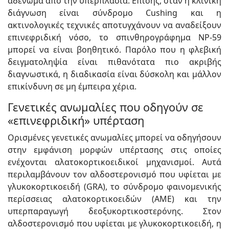
αδένωμα από την υπερπλασία. Επίσης, όταν η κλινική
διάγνωση είναι σύνδρομο Cushing και η
ακτινολογικές τεχνικές αποτυγχάνουν να αναδείξουν
επινεφριδική νόσο, το σπινθηρογράφημα ΝΡ-59
μπορεί να είναι βοηθητικό. Παρόλο που η φλεβική
δειγματοληψία είναι πιθανότατα πιο ακριβής
διαγνωστικά, η διαδικασία είναι δύσκολη και μάλλον
επικίνδυνη σε μη έμπειρα χέρια.
Γενετικές ανωμαλίες που οδηγούν σε
«επινεφριδική» υπέρταση
Ορισμένες γενετικές ανωμαλίες μπορεί να οδηγήσουν
στην εμφάνιση μορφών υπέρτασης στις οποίες
ενέχονται αλατοκορτικοειδικοί μηχανισμοί. Αυτά
περιλαμβάνουν τον αλδοστερονισμό που υφίεται με
γλυκοκορτικοειδή (GRA), το σύνδρομο φαινομενικής
περίσσειας αλατοκορτικοειδών (AME) και την
υπερπαραγωγή δεοξυκορτικοστερόνης. Στον
αλδοστερονισμό που υφίεται με γλυκοκορτικοειδή, η