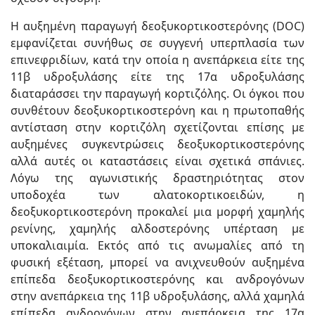
Η αυξημένη παραγωγή δεοξυκορτικοστερόνης (DOC)
εμφανίζεται συνήθως σε συγγενή υπερπλασία των
επινεφριδίων, κατά την οποία η ανεπάρκεια είτε της
11β υδροξυλάσης είτε της 17α υδροξυλάσης
διαταράσσει την παραγωγή κορτιζόλης. Οι όγκοι που
συνθέτουν δεοξυκορτικοστερόνη και η πρωτοπαθής
αντίσταση στην κορτιζόλη σχετίζονται επίσης με
αυξημένες συγκεντρώσεις δεοξυκορτικοστερόνης
αλλά αυτές οι καταστάσεις είναι σχετικά σπάνιες.
Λόγω της αγωνιστικής δραστηριότητας στον
υποδοχέα των αλατοκορτικοειδών, η
δεοξυκορτικοστερόνη προκαλεί μια μορφή χαμηλής
ρενίνης, χαμηλής αλδοστερόνης υπέρταση με
υποκαλιαιμία. Εκτός από τις ανωμαλίες από τη
φυσική εξέταση, μπορεί να ανιχνευθούν αυξημένα
επίπεδα δεοξυκορτικοστερόνης και ανδρογόνων
στην ανεπάρκεια της 11β υδροξυλάσης, αλλά χαμηλά
επίπεδα ανδρογόνων στην ανεπάρκεια της 17α