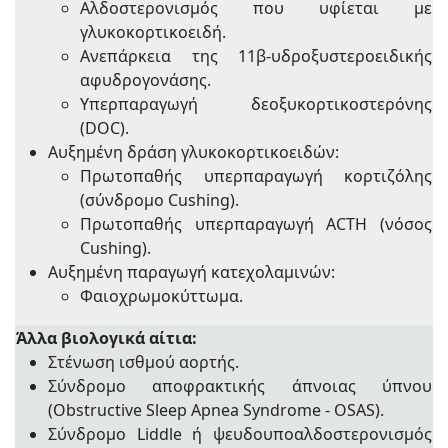
Αλδοστερονισμός που υφίεται με
γλυκοκορτικοειδή.
Ανεπάρκεια της 11β-υδροξυστεροειδικής
αφυδρογονάσης.
Υπερπαραγωγή δεοξυκορτικοστερόνης
(DOC).
Αυξημένη δράση γλυκοκορτικοειδών:
Πρωτοπαθής υπερπαραγωγή κορτιζόλης
(σύνδρομο Cushing).
Πρωτοπαθής υπερπαραγωγή ACTH (νόσος
Cushing).
Αυξημένη παραγωγή κατεχολαμινών:
Φαιοχρωμοκύττωμα.
Άλλα βιολογικά αίτια:
Στένωση ισθμού αορτής.
Σύνδρομο αποφρακτικής άπνοιας ύπνου
(Obstructive Sleep Apnea Syndrome - OSAS).
Σύνδρομο Liddle ή ψευδουποαλδοστερονισμός