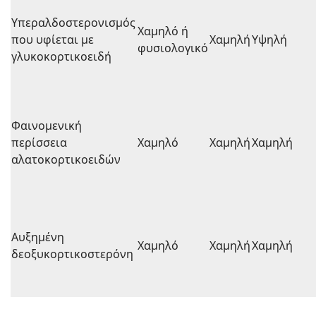
Υπεραλδοστερονισμός
Χαμηλό ή
που υφίεται με
Χαμηλή
Υψηλή
φυσιολογικό
γλυκοκορτικοειδή
Φαινομενική
περίσσεια
Χαμηλό
Χαμηλή
Χαμηλή
αλατοκορτικοειδών
Αυξημένη
Χαμηλό
Χαμηλή
Χαμηλή
δεοξυκορτικοστερόνη