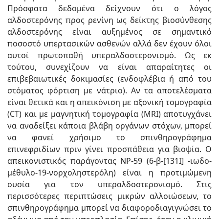
Πρόσφατα δεδομένα δείχνουν ότι ο λόγος
αλδοστερόνης προς ρενίνη ως δείκτης βιοσύνθεσης
αλδοστερόνης είναι αυξημένος σε σημαντικό
ποσοστό υπερτασικών ασθενών αλλά δεν έχουν όλοι
αυτοί πρωτοπαθή υπεραλδοστερονισμό. Ως εκ
τούτου, συνεχίζουν να είναι απαραίτητες οι
επιβεβαιωτικές δοκιμασίες (ενδοφλέβια ή από του
στόματος φόρτιση με νάτριο). Αν τα αποτελέσματα
είναι θετικά και η απεικόνιση με αξονική τομογραφία
(CT) και με μαγνητική τομογραφία (MRI) αποτυγχάνει
να αναδείξει κάποια βλάβη οργάνων στόχων, μπορεί
να φανεί χρήσιμο το σπινθηρογράφημα
επινεφριδίων πριν γίνει προσπάθεια για βιοψία. Ο
απεικονιστικός παράγοντας NP-59 (6-β-[131Ι] -ιωδο-
μέθυλο-19-νορχοληστερόλη) είναι η προτιμώμενη
ουσία για τον υπεραλδοστερονισμό. Στις
περισσότερες περιπτώσεις μικρών αλλοιώσεων, το
σπινθηρογράφημα μπορεί να διαφοροδιαγιγνώσει το