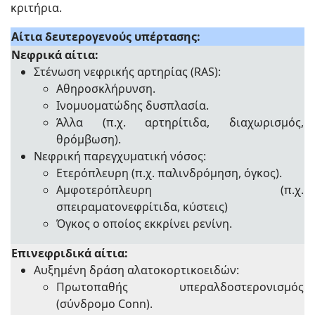
κριτήρια.
Αίτια δευτερογενούς υπέρτασης:
Νεφρικά αίτια:
Στένωση νεφρικής αρτηρίας (RAS):
Αθηροσκλήρυνση.
Ινομυοματώδης δυσπλασία.
Άλλα (π.χ. αρτηρίτιδα, διαχωρισμός,
θρόμβωση).
Νεφρική παρεγχυματική νόσος:
Ετερόπλευρη (π.χ. παλινδρόμηση, όγκος).
Αμφοτερόπλευρη (π.χ.
σπειραματονεφρίτιδα, κύστεις)
Όγκος ο οποίος εκκρίνει ρενίνη.
Επινεφριδικά αίτια:
Αυξημένη δράση αλατοκορτικοειδών:
Πρωτοπαθής υπεραλδοστερονισμός
(σύνδρομο Conn).