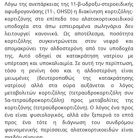
Λόγω της ανεπάρκειας της 11-β-υδροξυ-στεροειδικής
αφυδρογονάσης (11-, OHSD) η διακίνηση κορτιζόλης-
κορτιζόνης στο επίπεδο του αλατοκορτικοειδικού
υποδοχέα στα άπω εσπειραμένα σωληνάρια δεν
λειτουργεί κανονικά. Ως αποτέλεσμα, ποσότητα
κορτιζόλης συγκεντρώνεται στον νεφρό και
απομακρύνει την αλδοστερόνη από τον υποδοχέα
της. Αυτό οδηγεί σε κατακράτηση νατρίου με
υπέρταση και υποκαλιαιμία. Σε αυτή την περίπτωση,
τόσο η ρενίνη όσο και η αλδοστερόνη είναι
μειωμένες (δευτεροπαθώς της κατακράτησης
νατρίου) αλλά στα ούρα αυξάνεται ο λόγος
μεταβολιτών κορτιζόλης (τετραϋδροκορτιζόλη συν
5α-τετραϋδροκορτιζόλη) προς μεταβολίτες της
κορτιζόνης (τετραϋδροκορτιζόνη). Ο λόγος ένα προς
ένα είναι φυσιολογικός, αλλά εάν ξεπερνά το επτά
προς ένα τότε η διάγνωση του συνδρόμου
φαινομενικής περίσσειας αλατοκορτικοειδών είναι
σχεδόν σίγουρη.