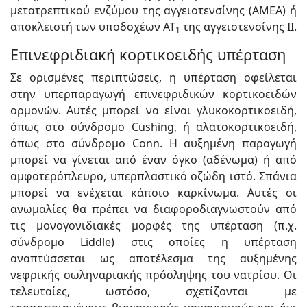
μετατρεπτικού ενζύμου της αγγειοτενσίνης (AMEΑ) ή
αποκλειστή των υποδοχέων ΑΤ
της αγγειοτενσίνης ΙΙ.
1
Επινεφριδιακή κορτικοειδής υπέρταση
Σε ορισμένες περιπτώσεις, η υπέρταση οφείλεται
στην υπερπαραγωγή επινεφριδικών κορτικοειδών
ορμονών. Αυτές μπορεί να είναι γλυκοκορτικοειδή,
όπως στο σύνδρομο Cushing, ή αλατοκορτικοειδή,
όπως στο σύνδρομο Conn. Η αυξημένη παραγωγή
μπορεί να γίνεται από έναν όγκο (αδένωμα) ή από
αμφοτερόπλευρο, υπερπλαστικό οζώδη ιστό. Σπάνια
μπορεί να ενέχεται κάποιο καρκίνωμα. Αυτές οι
ανωμαλίες θα πρέπει να διαφοροδιαγνωστούν από
τις μονογονιδιακές μορφές της υπέρταση (π.χ.
σύνδρομο Liddle) στις οποίες η υπέρταση
αναπτύσσεται ως αποτέλεσμα της αυξημένης
νεφρικής σωληναριακής πρόσληψης του νατρίου. Οι
τελευταίες, ωστόσο, σχετίζονται με