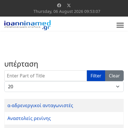
Thursday, 06 August 2026
09:53:07
υπέρταση
Enter Part of Title
Filter
Clear
Display #
α-αδρενεργικοί ανταγωνιστές
Αναστολείς ρενίνης