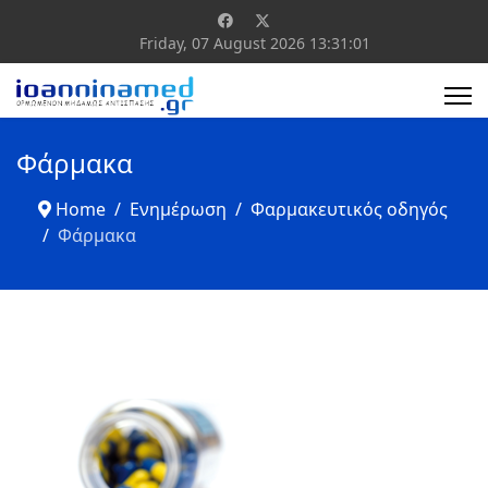
Friday, 07 August 2026
13:31:02
Φάρμακα
Home
Ενημέρωση
Φαρμακευτικός οδηγός
Φάρμακα