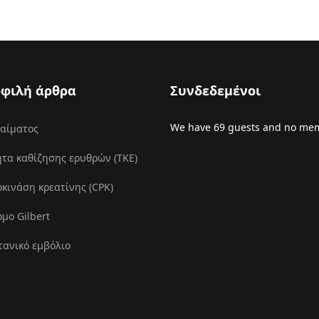
φιλή άρθρα
Συνδεδεμένοι
We have 69 guests and no mem
 αίματος
τα καθίζησης ερυθρών (ΤΚΕ)
ινάση κρεατίνης (CPK)
μο Gilbert
τανικό εμβόλιο