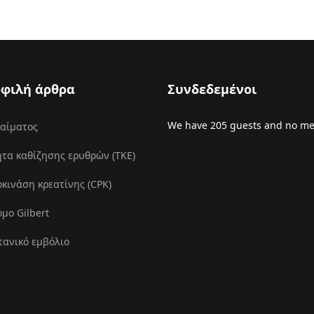
φιλή άρθρα
Συνδεδεμένοι
We have 205 guests and no m
 αίματος
τα καθίζησης ερυθρών (ΤΚΕ)
ινάση κρεατίνης (CPK)
μο Gilbert
τανικό εμβόλιο