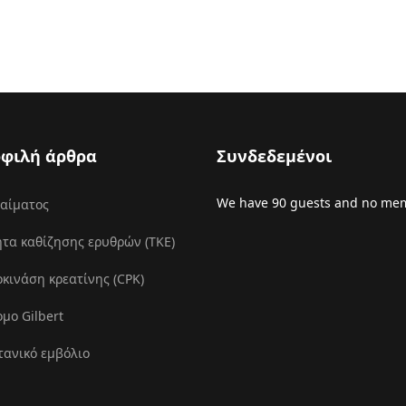
φιλή άρθρα
Συνδεδεμένοι
We have 90 guests and no mem
 αίματος
τα καθίζησης ερυθρών (ΤΚΕ)
ινάση κρεατίνης (CPK)
μο Gilbert
τανικό εμβόλιο