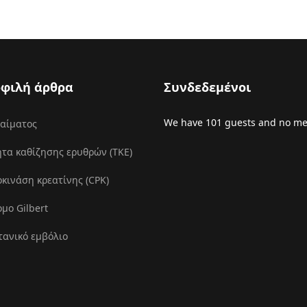
φιλή άρθρα
Συνδεδεμένοι
We have 101 guests and no m
 αίματος
τα καθίζησης ερυθρών (ΤΚΕ)
ινάση κρεατίνης (CPK)
μο Gilbert
τανικό εμβόλιο