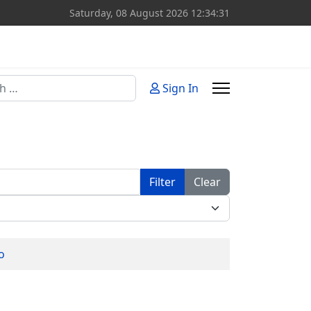
Saturday, 08 August 2026
12:34:31
Sign In
or more characters for results.
Filter
Clear
ο