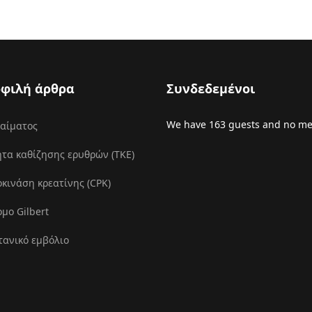
φιλή άρθρα
Συνδεδεμένοι
We have 163 guests and no m
 αίματος
τα καθίζησης ερυθρών (ΤΚΕ)
ινάση κρεατίνης (CPK)
μο Gilbert
τανικό εμβόλιο