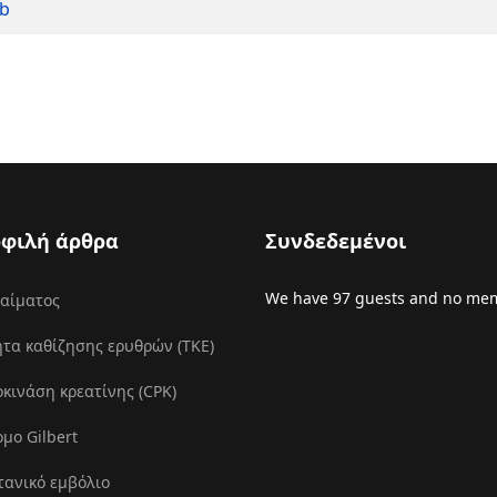
 b
φιλή άρθρα
Συνδεδεμένοι
We have 97 guests and no mem
 αίματος
τα καθίζησης ερυθρών (ΤΚΕ)
ινάση κρεατίνης (CPK)
μο Gilbert
τανικό εμβόλιο