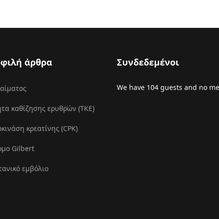
φιλή άρθρα
Συνδεδεμένοι
We have 104 guests and no m
 αίματος
τα καθίζησης ερυθρών (ΤΚΕ)
ινάση κρεατίνης (CPK)
μο Gilbert
τανικό εμβόλιο