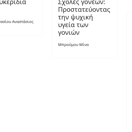
υκερίδια
Σχολές γονέων:
Προστατεύοντας
την ψυχική
ασίου Αναστάσιος
υγεία των
γονιών
Μπρούμου Μίνα