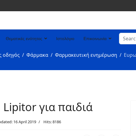
Search
Θεματικές ενότητες
Ιστολόγιο
Επικοινωνία
Type 2 
ς οδηγός
Φάρμακα
Φαρμακευτική ενημέρωση
Ευρω
Lipitor για παιδιά
dated: 16 April 2019
Hits: 8186