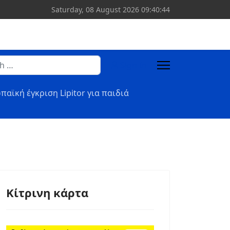
Saturday, 08 August 2026
09:40:45
Sign In
or more characters for results.
παϊκή έγκριση Lipitor για παιδιά
Κίτρινη κάρτα