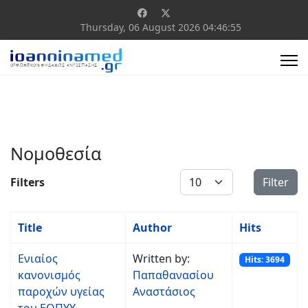
Thursday, 06 August 2026
04:46:55
Νομοθεσία
Display #
Filters
Filter
Title
Author
Hits
Ενιαίος
Written by:
Hits: 3694
κανονισμός
Παπαθανασίου
παροχών υγείας
Αναστάσιος