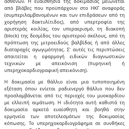
ασθενών. Η ευαισθησία της δοκιμασίας μειώνεται
από βλάβες που προϋπάρχουν στο ΗΚΓ αναφοράς
(συμπεριλαμβανομένων και των επιδράσεων από τη
χορήγηση δακτυλίτιδος), από υπερτροφία της
αριστεράς κοιλίας, τον υπεραερισμό, τη διακοπή
(block) της δεσμίδος του αριστερού σκέλους, από τη
πρόπτωση της μιτροειδούς βαλβίδας ή από άλλες
διαταραχές αγωγιμότητας. Σ' αυτές τις περιπτώσεις
απαιτείται η εφαρμογή ειδικών διαγνωστικών
τεχνικών με απεικόνιση (πυρηνική ή
υπερηχοκαρδιογραφική απεικόνιση).
Η δοκιμασία με θάλλιο είναι μια τυποποιημένη
εξέταση όπου ενίεται ραδιενεργό θάλλιο που δεν
προσλαμβάνεται από τις περιοχές του μυοκαρδίου
με ελλειπή αιμάτωση. Η ιδιότητα αυτή καθιστά τη
δοκιμασία αρκετά ευαίσθητη και βοηθά στην
ερμηνεία των αποτελεσμάτων της δοκιμασίας
κόπωσης. Το υπερηχοκαρδιογράφημα σε συνθήκες