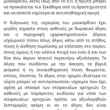
μυοκαρδίου, εκτός ίσως από το ό,τι η πρώτη μπορεί
να προκαλείται πιο ξεκάθαρα από τη δραστηριότητα
και να απαντά ταχύτερα σε αντιστηθαγχική αγωγή.
Η διάγνωση της ισχαιμίας του μυοκαρδίου έχει
μεγάλη σημασία στους ασθενείς με θωρακικό άλγος
και η περιγραφή «χαρακτηριστικού» άλγους
ισχαιμικού τύπου όπως άλγος κάτω από το στήθος,
πίεση ή αίσθηση συμπίεσης με επέκταση στο σαγόνι,
στους ώμους ή την ωλένια πτυχή του ενός ή και των
δύο άνω άκρων απαιτεί περαιτέρω αξιολόγηση. Το
άλγος που συνδέεται με την άσκηση, τα βαριά
γεύματα ή τη συναισθηματική πίεση θεωρείται,
επίσης, ύποπτος. Το άλγος στην ηρεμία ιδιαίτερα τη
νύχτα μπορεί να αντιπροσωπεύει ισχαιμία που έχει
σχέση με σπασμό των στεφανιαίων αρτηριών. Οι
ασθενείς με παράγοντες κινδύνου για νόσο των
στεφανιαίων αρτηριών πρέπει να αξιολογηθούν
λεπτομερώς ακόμη κι αν το άλγος δεν είναι