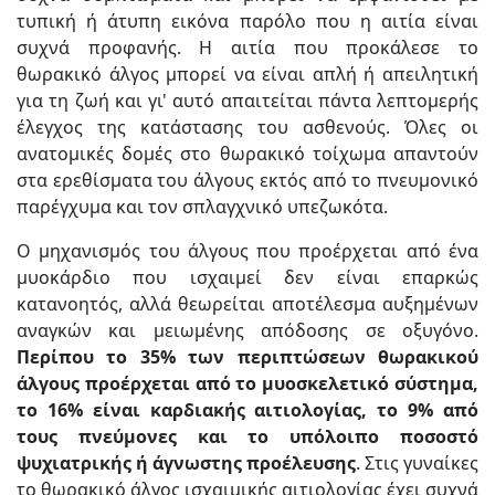
τυπική ή άτυπη εικόνα παρόλο που η αιτία είναι
συχνά προφανής. Η αιτία που προκάλεσε το
θωρακικό άλγος μπορεί να είναι απλή ή απειλητική
για τη ζωή και γι' αυτό απαιτείται πάντα λεπτομερής
έλεγχος της κατάστασης του ασθενούς. Όλες οι
ανατομικές δομές στο θωρακικό τοίχωμα απαντούν
στα ερεθίσματα του άλγους εκτός από το πνευμονικό
παρέγχυμα και τον σπλαγχνικό υπεζωκότα.
Ο μηχανισμός του άλγους που προέρχεται από ένα
μυοκάρδιο που ισχαιμεί δεν είναι επαρκώς
κατανοητός, αλλά θεωρείται αποτέλεσμα αυξημένων
αναγκών και μειωμένης απόδοσης σε οξυγόνο.
Περίπου το 35% των περιπτώσεων θωρακικού
άλγους προέρχεται από το μυοσκελετικό σύστημα,
το 16% είναι καρδιακής αιτιολογίας, το 9% από
τους πνεύμονες και το υπόλοιπο ποσοστό
ψυχιατρικής ή άγνωστης προέλευσης
. Στις γυναίκες
το θωρακικό άλγος ισχαιμικής αιτιολογίας έχει συχνά