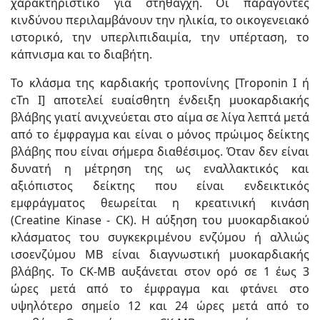
χαρακτηριστικό για στηθάγχη. Οι παράγοντες
κινδύνου περιλαμβάνουν την ηλικία, το οικογενειακό
ιστορικό, την υπερλιπιδαιμία, την υπέρταση, το
κάπνισμα και το διαβήτη.
Το κλάσμα της καρδιακής τροπονίνης [Troponin I ή
cTn I] αποτελεί ευαίσθητη ένδειξη μυοκαρδιακής
βλάβης γιατί ανιχνεύεται στο αίμα σε λίγα λεπτά μετά
από το έμφραγμα και είναι ο μόνος πρώιμος δείκτης
βλάβης που είναι σήμερα διαθέσιμος. Όταν δεν είναι
δυνατή η μέτρηση της ως εναλλακτικός και
αξιόπιστος δείκτης που είναι ενδεικτικός
εμφράγματος θεωρείται η κρεατινική κινάση
(Creatine Kinase - CK). Η αύξηση του μυοκαρδιακού
κλάσματος του συγκεκριμένου ενζύμου ή αλλιώς
ισοενζύμου MB είναι διαγνωστική μυοκαρδιακής
βλάβης. To CK-MB αυξάνεται στον ορό σε 1 έως 3
ώρες μετά από το έμφραγμα και φτάνει στο
υψηλότερο σημείο 12 και 24 ώρες μετά από το