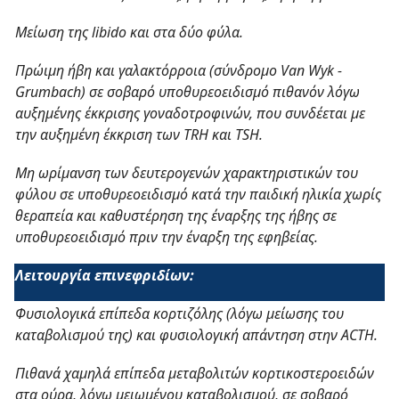
Μείωση της
libido
και στα δύο φύλα.
Πρώιμη ήβη και γαλακτόρροια (σύνδρομο Van Wyk -
Grumbach) σε σοβαρό υποθυρεοειδισμό πιθανόν λόγω
αυξημένης έκκρισης γοναδοτροφινών, που συνδέεται με
την αυξημένη έκκριση των TRH και TSH.
Μη ωρίμανση των δευτερογενών χαρακτηριστικών του
φύλου σε υποθυρεοειδισμό κατά την παιδική ηλικία χωρίς
θεραπεία και καθυστέρηση της έναρξης της ήβης σε
υποθυρεοειδισμό πριν την έναρξη της εφηβείας.
Λειτουργία επινεφριδίων:
Φυσιολογικά επίπεδα κορτιζόλης (λόγω μείωσης του
καταβολισμού της) και φυσιολογική απάντηση στην ACTH.
Πιθανά χαμηλά επίπεδα μεταβολιτών κορτικοστεροειδών
στα ούρα, λόγω μειωμένου καταβολισμού, σε σοβαρό