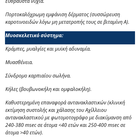
Εύθραυστα νύχια.
Πορτοκαλόχρωμη εμφάνιση δέρματος (συσσώρευση
καροτινοειδών λόγω μη μετατροπής τους σε βιταμίνη Α).
Μυοσκελετικό σύστημα:
Κράμπες, μυαλγίες και μυϊκή αδυναμία.
Μυασθένεια.
Σύνδρομο καρπιαίου σωλήνα.
Κήλες (βουβωνοκήλη και ομφαλοκήλη).
Καθυστερημένη επαναφορά αντανακλαστικών (κλινική
εκτίμηση συστολής και χάλασης του Αχίλλειου
αντανακλαστικού με φωτομοτογράφο με διακύμανση από
240-380 msec σε άτομα <40 ετών και 250-400 msec σε
άτομα >40 ετών).