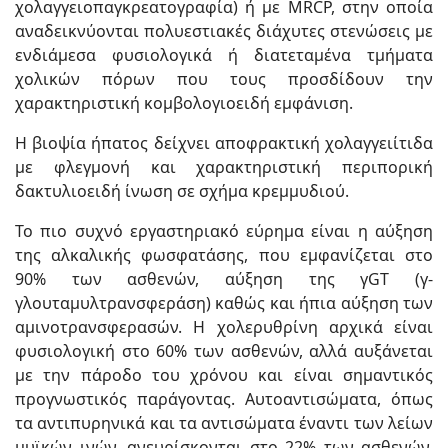
χολαγγειοπαγκρεατογραφία) ή με MRCP, στην οποία
αναδεικνύονται πολυεστιακές διάχυτες στενώσεις με
ενδιάμεσα φυσιολογικά ή διατεταμένα τμήματα
χολικών πόρων που τους προσδίδουν την
χαρακτηριστική κομβολογιοειδή εμφάνιση.
Η βιοψία ήπατος δείχνει αποφρακτική χολαγγειίτιδα
με φλεγμονή και χαρακτηριστική περιπορική
δακτυλιοειδή ίνωση σε σχήμα κρεμμυδιού.
Το πιο συχνό εργαστηριακό εύρημα είναι η αύξηση
της αλκαλικής φωσφατάσης, που εμφανίζεται στο
90% των ασθενών, αύξηση της γGT (γ-
γλουταμυλτρανσφεράση) καθώς και ήπια αύξηση των
αμινοτρανσφερασών. Η χολερυθρίνη αρχικά είναι
φυσιολογική στο 60% των ασθενών, αλλά αυξάνεται
με την πάροδο του χρόνου και είναι σημαντικός
προγνωστικός παράγοντας. Αυτοαντισώματα, όπως
τα αντιπυρηνικά και τα αντισώματα έναντι των λείων
μυϊκών ινών, ανευρίσκονται στο 22% των ασθενών,