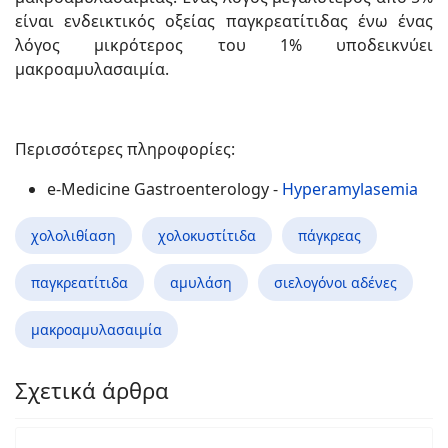
είναι ενδεικτικός οξείας παγκρεατίτιδας ένω ένας
λόγος μικρότερος του 1% υποδεικνύει
μακροαμυλασαιμία.
Περισσότερες πληροφορίες:
e-Medicine Gastroenterology -
Hyperamylasemia
χολολιθίαση
χολοκυστίτιδα
πάγκρεας
παγκρεατίτιδα
αμυλάση
σιελογόνοι αδένες
μακροαμυλασαιμία
Σχετικά άρθρα