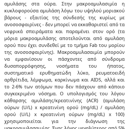
αμυλάσης στα ούρα. Στην μακροαμυλασιμία η
κυκλοφορούσα αμυλάση λόγω του υψηλού μοριακού
βάρους - εξαιτίας της σύνδεσής της κυρίως με
ανοσοσφαιρίνες - δεν μπορεί να εκκαθαριστεί από τα
νεφρικά σπειράματα και παραμένει στον ορό (τα
μόρια μακροαμυλάσης αποτελούνται από αμυλάση
ορού που έχει συνδεθεί με το τμήμα Fab του μορίου
της ανοσοσφαιρίνης). Μακροαμυλασαιμία μπορούν
να εμφανίσουν οι πάσχοντες από σύνδρομα
δυσαπορρόφησης, νοσήματα του ήπατος,
συστηματικό ερυθηματώδη λύκο, ρευματοειδή
αρθρίτιδα, λέμφωμα, καρκίνωμα και AIDS, αλλά και
το 2-6% των ατόμων που δεν πάσχουν από κάποιο
συγκεκριμένο νόσημα. Ο υπολογισμός του λόγου
κάθαρσης αμυλάσης/κρεατινίνης (ACR) {αμυλάση
ούρων (U/L) x κρεατινίνη ορού (mg/dL) / αμυλάση
ορού (U/L) x κρεατινίνη ούρων (mg/dL) x 100}
χρησιμοποιείται για την διάγνωση της
μακροαμυλασαιμίας. Ένας λόγος μεγαλύτερος από 5%