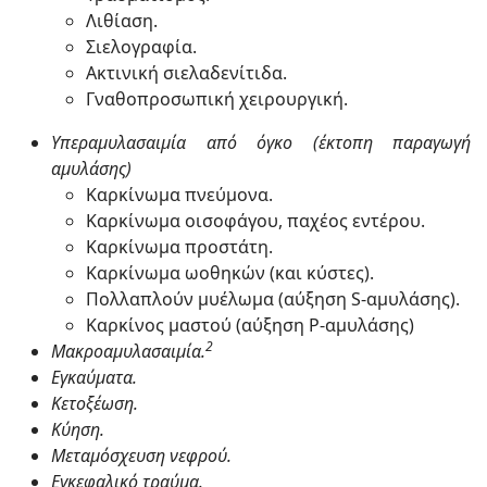
Λιθίαση.
Σιελογραφία.
Ακτινική σιελαδενίτιδα.
Γναθοπροσωπική χειρουργική.
Υπεραμυλασαιμία από όγκο (έκτοπη παραγωγή
αμυλάσης)
Καρκίνωμα πνεύμονα.
Καρκίνωμα οισοφάγου, παχέος εντέρου.
Καρκίνωμα προστάτη.
Καρκίνωμα ωοθηκών (και κύστες).
Πολλαπλούν μυέλωμα (αύξηση S-αμυλάσης).
Καρκίνος μαστού (αύξηση P-αμυλάσης)
2
Μακροαμυλασαιμία.
Εγκαύματα.
Κετοξέωση.
Κύηση.
Μεταμόσχευση νεφρού.
Εγκεφαλικό τραύμα.