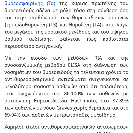
θυρεοσφαιρίνης (Tg)
της κύριας πρωτεΐνης του
θυρεοειδούς αδένα με ρόλο τόσο στη σύνθεση όσο
και στην αποθήκευση των θυρεοειδικών ορμονών
{τριιωδοθυρονίνη (Τ3) και θυροξίνη (Τ4)} που λόγω
του μεγάλου της μοριακού μεγέθους και του υψηλού
βαθμού ιωδίωσης, φαίνεται πως καθίσταται
περισσότερο αντιγονική.
Με την είσοδο των μεθόδων RIA και της
ανοσοενζυμικής μεθόδου ELISA στη διάγνωση των
νοσημάτων του θυρεοειδούς τα τελευταία χρόνια τα
αντιθυρεοσφαιρινικά αντισώματα ανιχνεύονται σε
μεγαλύτερο ποσοστό ασθενών από ότι παλαιότερα,
έτσι ανιχνεύονται στο 86-100% των ασθενών με
αυτοάνοση θυρεοειδίτιδα Hashimoto, στο 87-89%
των ασθενών με νόσο Graves χωρίς θεραπεία και στο
69-94% των ασθενών με πρωτοπαθές μυξοίδημα.
Χαμηλοί τίτλοι αντιθυρεοσφαιρινικών αντισωμάτων