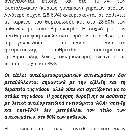
ανιχνεύονται επίσης και στο 10-15% των
φυσιολογικών (κυρίως γυναικών) γηραιών ατόμων.
Λιγότερο συχνά (28-65%) ανευρίσκονται σε ασθενείς
με καρκίνο του θυρεοειδούς και στο 28-50% των
ασθενών με κακοήθη αναιμία. Η συχνότητα των
αντιθυρεοσφαιρινικών αντισωμάτων σε ασθενείς με
μη-οργανοειδικά αυτοάνοσα νοσήματα
(ρευματοειδής αρθρίτιδα, συστηματικός
ερυθηματώδης λύκος, σκληρόδερμα) ανέρχεται σε
ποσοστό μέχρι και 35%.
Οι τίτλοι αντιθυρεοσφαιρινικών αντισωμάτων δεν
μεταβάλλονται σημαντικά με την εξέλιξη και τη
θεραπεία της νόσου, αλλά ούτε και σχετίζονται με το
στάδιο της νόσου. Η χορήγηση θυροξίνης σε ασθενείς
με θετικά αντιθυρεοειδικά αντισώματα (ΑΘΑ) (anti-Tg
και anti-ΤΡΟ) δεν μεταβάλλει τον τίτλο των
αντισωμάτων, στο 80% των ασθενών.
Η αναζήτηση των αντιθυρεοσφαιρινικών