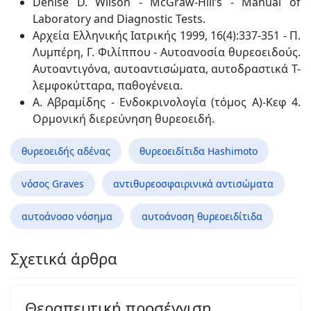
Denise D. Wilson - McGraw-Hill’s - Manual of
Laboratory and Diagnostic Tests.
Αρχεία Ελληνικής Ιατρικής 1999, 16(4):337-351 - Π.
Λυμπέρη, Γ. Φιλίππου - Αυτοανοσία θυρεοειδούς.
Αυτοαντιγόνα, αυτοαντισώματα, αυτοδραστικά Τ-
λεμφοκύτταρα, παθογένεια.
Α. Αβραμίδης - Ενδοκρινολογία (τόμος Α)-Κεφ 4.
Ορμονική διερεύνηση θυρεοειδή.
θυρεοειδής αδένας
θυρεοειδίτιδα Hashimoto
νόσος Graves
αντιθυρεοσφαιρινικά αντισώματα
αυτοάνοσο νόσημα
αυτοάνοση θυρεοειδίτιδα
Σχετικά άρθρα
Θεραπευτική προσέγγιση