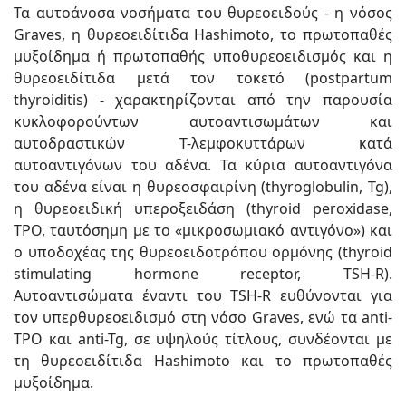
Τα αυτοάνοσα νοσήματα του θυρεοειδούς - η νόσος
Graves, η θυρεοειδίτιδα Hashimoto, το πρωτοπαθές
μυξοίδημα ή πρωτοπαθής υποθυρεοειδισμός και η
θυρεοειδίτιδα μετά τον τοκετό (postpartum
thyroiditis) - χαρακτηρίζονται από την παρουσία
κυκλοφορούντων αυτοαντισωμάτων και
αυτοδραστικών Τ-λεμφοκυττάρων κατά
αυτοαντιγόνων του αδένα. Τα κύρια αυτοαντιγόνα
του αδένα είναι η θυρεοσφαιρίνη (thyroglobulin, Tg),
η θυρεοειδική υπεροξειδάση (thyroid peroxidase,
TPO, ταυτόσημη με το «μικροσωμιακό αντιγόνο») και
ο υποδοχέας της θυρεοειδοτρόπου ορμόνης (thyroid
stimulating hormone receptor, TSH-R).
Αυτοαντισώματα έναντι του TSH-R ευθύνονται για
τον υπερθυρεοειδισμό στη νόσο Graves, ενώ τα anti-
ΤΡΟ και anti-Tg, σε υψηλούς τίτλους, συνδέονται με
τη θυρεοειδίτιδα Hashimoto και το πρωτοπαθές
μυξοίδημα.