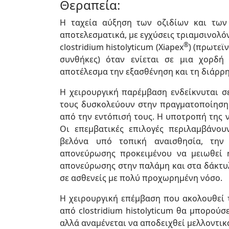
Θεραπεία:
Η ταχεία αύξηση των οζιδίων και των
αποτελεσματικά, με εγχύσεις τριαμσινολό
®
clostridium histolyticum (Xiapex
) (πρωτεϊ
συνθήκες) όταν ενίεται σε μια χορδή
αποτέλεσμα την εξασθένηση και τη διάρρη
Η χειρουργική παρέμβαση ενδείκνυται σ
τους δυσκολεύουν στην πραγματοποίηση
από την εντόπισή τους. Η υποτροπή της 
Οι επεμβατικές επιλογές περιλαμβάνο
βελόνα υπό τοπική αναισθησία, την
απονεύρωσης προκειμένου να μειωθεί 
απονεύρωσης στην παλάμη και στα δάκτυλ
σε ασθενείς με πολύ προχωρημένη νόσο.
Η χειρουργική επέμβαση που ακολουθεί 
από clostridium histolyticum θα μπορού
αλλά αναμένεται να αποδειχθεί μελλοντικ