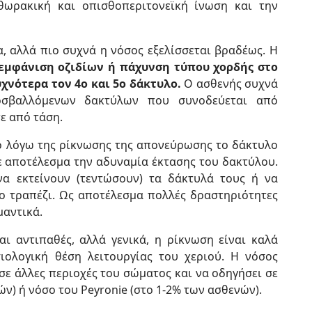
θωρακική και οπισθοπεριτονεϊκή ίνωση και την
α, αλλά πιο συχνά η νόσος εξελίσσεται βραδέως. Η
 εμφάνιση οζιδίων ή πάχυνση τύπου χορδής στο
υχνότερα τον 4ο και 5ο δάκτυλο.
Ο ασθενής συχνά
οσβαλλόμενων δακτύλων που συνοδεύεται από
ε από τάση.
ο λόγω της ρίκνωσης της απονεύρωσης το δάκτυλο
με αποτέλεσμα την αδυναμία έκτασης του δακτύλου.
να εκτείνουν (τεντώσουν) τα δάκτυλά τους ή να
 τραπέζι. Ως αποτέλεσμα πολλές δραστηριότητες
μαντικά.
ι αντιπαθές, αλλά γενικά, η ρίκνωση είναι καλά
ιολογική θέση λειτουργίας του χεριού. Η νόσος
 σε άλλες περιοχές του σώματος και να οδηγήσει σε
ν) ή νόσο του Peyronie (στο 1-2% των ασθενών).