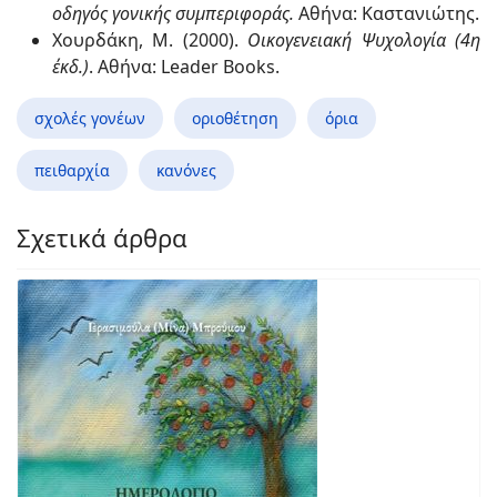
οδηγός γονικής συμπεριφοράς.
Αθήνα: Καστανιώτης.
Χουρδάκη, Μ. (2000).
Οικογενειακή Ψυχολογία (4η
έκδ.)
. Αθήνα: Leader Books.
σχολές γονέων
οριοθέτηση
όρια
πειθαρχία
κανόνες
Σχετικά άρθρα