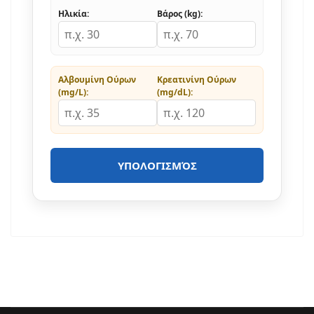
Ηλικία:
Βάρος (kg):
Αλβουμίνη Ούρων
Κρεατινίνη Ούρων
(mg/L):
(mg/dL):
ΥΠΟΛΟΓΙΣΜΌΣ