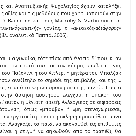
ής και Αναπτυξιακής Ψυχολογίας έχουν καταλήξει
ις αξίες και τις μεθόδους που χρησιμοποιούν στην
D. Baumrind και τους Maccoby & Martin αυτοί οι
νεκτικός-επιεικής»
γονέας, ο
«ανεκτικός-αδιάφορος»
(βλ. αναλυτικά Παππά, 2006).
ι μια γυναίκα, τότε πίσω από ένα παιδί που, κι αν
αι τον εαυτό του και τον κόσμο, κρύβεται ένας
 του Παζολίνι ή του Χίτλερ, η μητέρα του Μπαλζάκ
σαν ανεξίτηλο το σημάδι της επιβολής, και της ...
ος κι από τα κέρινα ομοιώματα της μαντάμ Τισό, ο
ο στην άσκηση αυστηρού ελέγχου: η υπακοή του
ι' αυτόν η μέγιστη αρετή. Αλλεργικός σε εκφράσεις
τρυνση, όπως «μπράβο» ή «μη στεναχωριέσαι,
ι την εργατικότητα και τη σκληρή προσπάθεια μόνο
α. Αναγκάζει το παιδί να ακολουθεί τις επιθυμίες
 είναι η στιγμή να σηκωθούν από το τραπέζι, θα