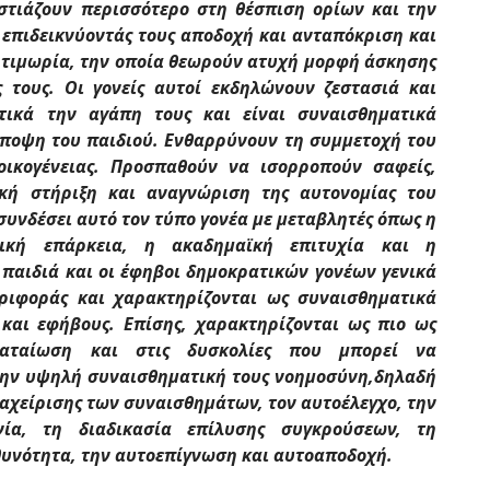
 εστιάζουν περισσότερο στη θέσπιση ορίων και την
, επιδεικνύοντάς τους αποδοχή και ανταπόκριση και
 τιμωρία, την οποία θεωρούν ατυχή μορφή άσκησης
ς τους. Οι γονείς αυτοί εκδηλώνουν ζεστασιά και
τικά την αγάπη τους και είναι συναισθηματικά
άποψη του παιδιού. Ενθαρρύνουν τη συμμετοχή του
ικογένειας. Προσπαθούν να ισορροπούν σαφείς,
κή στήριξη και αναγνώριση της αυτονομίας του
 συνδέσει αυτό τον τύπο γονέα με μεταβλητές όπως η
ική επάρκεια, η ακαδημαϊκή επιτυχία και η
 παιδιά και οι έφηβοι δημοκρατικών γονέων γενικά
ριφοράς και χαρακτηρίζονται ως συναισθηματικά
και εφήβους. Επίσης, χαρακτηρίζονται ως πιο ως
αταίωση και στις δυσκολίες που μπορεί να
α την υψηλή συναισθηματική τους νοημοσύνη,δηλαδή
ιαχείρισης των συναισθημάτων, τον αυτοέλεγχο, την
νία, τη διαδικασία επίλυσης συγκρούσεων, τη
θυνότητα, την αυτοεπίγνωση και αυτοαποδοχή
.