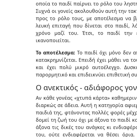
οποία το παιδί παίρνει το ρόλο του ληστ
Συχνά οι γονείς ακολουθούν αυτή την τακ
προς το ρόλο τους, με αποτέλεσμα να βρ
λευκή επιταγή που δίνεται στο παιδί, 
χρόνο μαζί του. Έτσι, το παιδί την
ικανοποιείται.
Το αποτέλεσμα:
Το παιδί όχι μόνο δεν α
κατακρημνίζεται. Επειδή έχει μάθει να τ
και έχει πολύ μικρό αυτοέλεγχο. Δυσκο
παρορμητικό και επιδεικνύει επιθετική σ
Ο ανεκτικός - αδιάφορος γον
Αν κάθε γονέας «χτυπά κάρτα» καθημερινά
διαρκώς σε άδεια. Αυτή η κατηγορία αφιε
παιδιά της, φτάνοντας πολλές φορές μέχ
δομεί τη ζωή του όχι με άξονα το παιδί κ
άξονα τις δικές του ανάγκες κι ενδιαφέ
του, ούτε ενδιαφέρεται να θέσει όρια