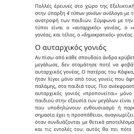
Πολλές έρευνες στο χώρο της Εξελικτικ
στην ύπαρξη
4 τύπων γονέων
ανάλογα με τ
ανατροφή των παιδιών. Σύμφωνα με την 
τύποι είναι ο
«αυταρχικός»
γονέας, ο
«α
γονέας, και τέλος, ο
«δημοκρατικός»
γονέας 
Ο αυταρχικός γονιός
Αν πίσω από κάθε σπουδαίο άνδρα κρύβετα
μεγάλωσε, δεν σταμάτησε ποτέ να φοβάτ
αυταρχικός γονέας. Ο πατέρας του Κάφκα,
ήταν λίγοι μόνο από τους γονείς που άφη
παλάμης, στα παιδιά τους. Πιο ανέκφραστ
αυταρχικός γονιός «προπονείται» μόν
παιδιού στην εξουσία των μεγάλων είναι γ
που υποδηλώνουν ενθουσιασμό ή παρό
σημασία έχει η προσπάθεια», αναγνωρίζε
όταν συνδυάζονται με θετικά αποτελέσματ
και τις εντολές του: αυτός θα πει πότε