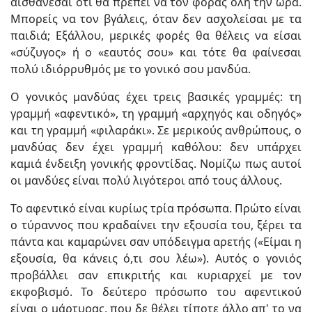
αισθάνεσαι ότι θα πρέπει να τον φοράς όλη την ώρα.
Μπορείς να τον βγάλεις, όταν δεν ασχολείσαι με τα
παιδιά; Εξάλλου, μερικές φορές θα θέλεις να είσαι
«σύζυγος» ή ο «εαυτός σου» και τότε θα φαίνεσαι
πολύ ιδιόρρυθμός με το γονικό σου μανδύα.
Ο γονικός μανδύας έχει τρεις βασικές γραμμές: τη
γραμμή «αφεντικό», τη γραμμή «αρχηγός και οδηγός»
και τη γραμμή «φιλαράκι». Σε μερικούς ανθρώπους, ο
μανδύας δεν έχει γραμμή καθόλου: δεν υπάρχει
καμιά ένδειξη γονικής φροντίδας. Νομίζω πως αυτοί
οι μανδύες είναι πολύ λιγότεροι από τους άλλους.
Το αφεντικό είναι κυρίως τρία πρόσωπα. Πρώτο είναι
ο τύραννος που κραδαίνει την εξουσία του, ξέρει τα
πάντα και καμαρώνει σαν υπόδειγμα αρετής («Είμαι η
εξουσία, θα κάνεις ό,τι σου λέω»). Αυτός ο γονιός
προβάλλει σαν επικριτής και κυριαρχεί με τον
εκφοβισμό. Το δεύτερο πρόσωπο του αφεντικού
είναι ο μάρτυρας, που δε θέλει τίποτε άλλο απ' το να