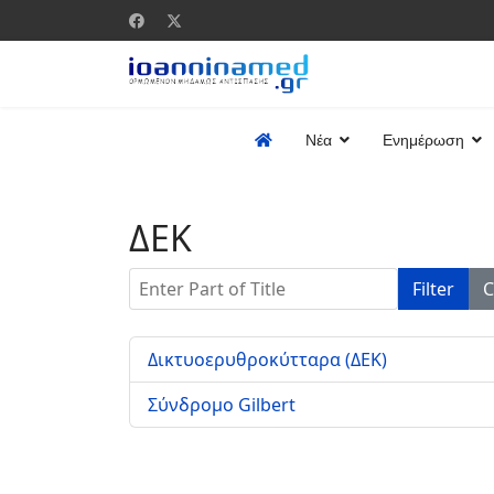
Νέα
Ενημέρωση
ΔΕΚ
Enter Part of Title
Filter
C
Δικτυοερυθροκύτταρα (ΔΕΚ)
Σύνδρομο Gilbert