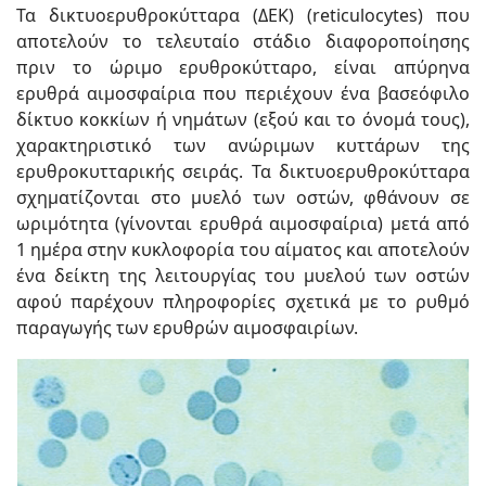
Τα δικτυοερυθροκύτταρα (ΔΕΚ) (reticulocytes) που
αποτελούν το τελευταίο στάδιο διαφοροποίησης
πριν το ώριμο ερυθροκύτταρο, είναι απύρηνα
ερυθρά αιμοσφαίρια που περιέχουν ένα βασεόφιλο
δίκτυο κοκκίων ή νημάτων (εξού και το όνομά τους),
χαρακτηριστικό των ανώριμων κυττάρων της
ερυθροκυτταρικής σειράς. Τα δικτυοερυθροκύτταρα
σχηματίζονται στο μυελό των οστών, φθάνουν σε
ωριμότητα (γίνονται ερυθρά αιμοσφαίρια) μετά από
1 ημέρα στην κυκλοφορία του αίματος και αποτελούν
ένα δείκτη της λειτουργίας του μυελού των οστών
αφού παρέχουν πληροφορίες σχετικά με το ρυθμό
παραγωγής των ερυθρών αιμοσφαιρίων.