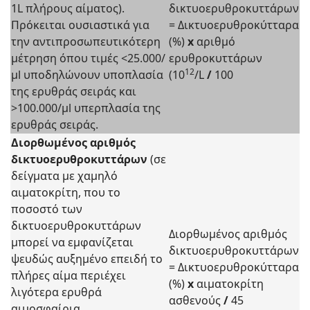
1L πλήρους αίματος).
δικτυοερυθροκυττάρων
Πρόκειται ουσιαστικά για
= Δικτυοερυθροκύτταρα
την αντιπροσωπευτικότερη
(%)
x
αριθμό
μέτρηση όπου τιμές <25.000/
ερυθροκυττάρων
12
μl υποδηλώνουν υποπλασία
(10
/L
/
100
της ερυθράς σειράς και
>100.000/μl υπερπλασία της
ερυθράς σειράς.
Διορθωμένος αριθμός
δικτυοερυθροκυττάρων
(σε
δείγματα με χαμηλό
αιματοκρίτη, που το
ποσοστό των
δικτυοερυθροκυττάρων
Διορθωμένος αριθμός
μπορεί να εμφανίζεται
δικτυοερυθροκυττάρων
ψευδώς αυξημένο επειδή το
= Δικτυοερυθροκύτταρα
πλήρες αίμα περιέχει
(%)
x
αιματοκρίτη
λιγότερα ερυθρά
ασθενούς
/
45
αιμοσφαίρια,