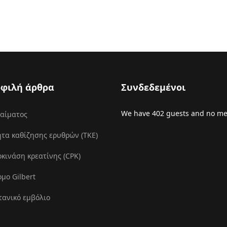
φιλή άρθρα
Συνδεδεμένοι
We have 402 guests and no m
 αίματος
τα καθίζησης ερυθρών (ΤΚΕ)
ινάση κρεατίνης (CPK)
μο Gilbert
τανικό εμβόλιο