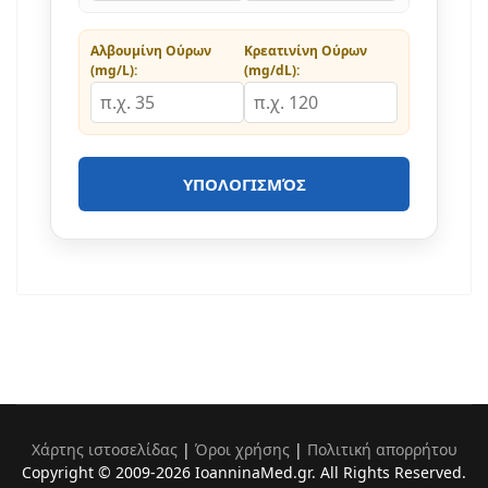
Αλβουμίνη Ούρων
Κρεατινίνη Ούρων
(mg/L):
(mg/dL):
ΥΠΟΛΟΓΙΣΜΌΣ
Χάρτης ιστοσελίδας
|
Όροι χρήσης
|
Πολιτική απορρήτου
Copyright © 2009-2026 IoanninaMed.gr. All Rights Reserved.