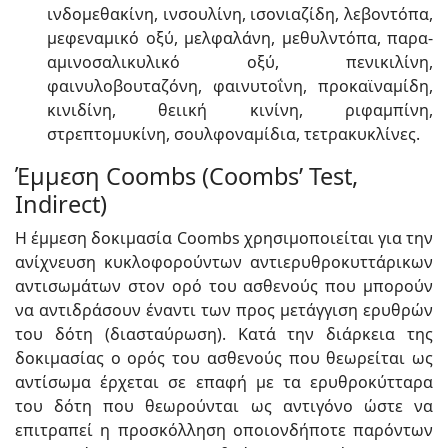
ινδομεθακίνη, ινσουλίνη, ισονιαζίδη, λεβοντόπα,
μεφεναμικό οξύ, μελφαλάνη, μεθυλντόπα, παρα-
αμινοσαλικυλικό οξύ, πενικιλίνη,
φαινυλοβουταζόνη, φαινυτοΐνη, προκαϊναμίδη,
κινιδίνη, θειική κινίνη, ριφαμπίνη,
στρεπτομυκίνη, σουλφοναμίδια, τετρακυκλίνες.
Έμμεση Coombs (Coombs’ Test,
Indirect)
Η έμμεση δοκιμασία Coombs χρησιμοποιείται για την
ανίχνευση κυκλοφορούντων αντιερυθροκυττάρικων
αντισωμάτων στον ορό του ασθενούς που μπορούν
να αντιδράσουν έναντι των προς μετάγγιση ερυθρών
του δότη (διασταύρωση). Κατά την διάρκεια της
δοκιμασίας ο ορός του ασθενούς που θεωρείται ως
αντίσωμα έρχεται σε επαφή με τα ερυθροκύτταρα
του δότη που θεωρούνται ως αντιγόνο ώστε να
επιτραπεί η προσκόλληση οποιονδήποτε παρόντων