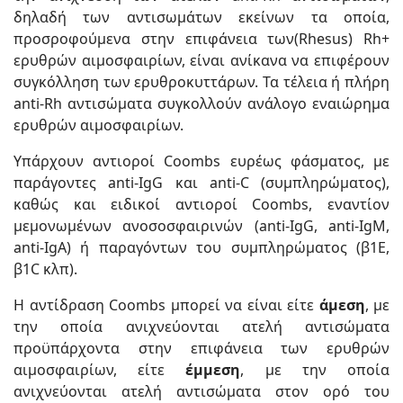
δηλαδή των αντισωμάτων εκείνων τα οποία,
προσροφούμενα στην επιφάνεια των(Rhesus) Rh+
ερυθρών αιμοσφαιρίων, είναι ανίκανα να επιφέρουν
συγκόλληση των ερυθροκυττάρων. Τα τέλεια ή πλήρη
anti-Rh αντισώματα συγκολλούν ανάλογο εναιώρημα
ερυθρών αιμοσφαιρίων.
Υπάρχουν αντιοροί Coombs ευρέως φάσματος, με
παράγοντες anti-IgG και anti-C (συμπληρώματος),
καθώς και ειδικοί αντιοροί Coombs, εναντίον
μεμονωμένων ανοσοσφαιρινών (anti-IgG, anti-IgM,
anti-IgA) ή παραγόντων του συμπληρώματος (β1E,
β1C κλπ).
Η αντίδραση Coombs μπορεί να είναι είτε
άμεση
, με
την οποία ανιχνεύονται ατελή αντισώματα
προϋπάρχοντα στην επιφάνεια των ερυθρών
αιμοσφαιρίων, είτε
έμμεση
, με την οποία
ανιχνεύονται ατελή αντισώματα στον ορό του