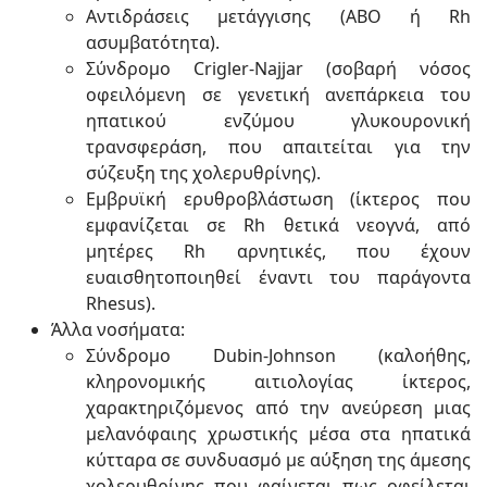
Αντιδράσεις μετάγγισης (ΑΒΟ ή Rh
ασυμβατότητα).
Σύνδρομο Crigler-Najjar (σοβαρή νόσος
οφειλόμενη σε γενετική ανεπάρκεια του
ηπατικού ενζύμου γλυκουρονική
τρανσφεράση, που απαιτείται για την
σύζευξη της χολερυθρίνης).
Εμβρυϊκή ερυθροβλάστωση (ίκτερος που
εμφανίζεται σε Rh θετικά νεογνά, από
μητέρες Rh αρνητικές, που έχουν
ευαισθητοποιηθεί έναντι του παράγοντα
Rhesus).
Άλλα νοσήματα:
Σύνδρομο Dubin-Johnson (καλοήθης,
κληρονομικής αιτιολογίας ίκτερος,
χαρακτηριζόμενος από την ανεύρεση μιας
μελανόφαιης χρωστικής μέσα στα ηπατικά
κύτταρα σε συνδυασμό με αύξηση της άμεσης
χολερυθρίνης που φαίνεται πως οφείλεται