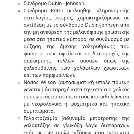
Σύνδρομο Dubin - Johnson.
Σύνδρομο Rotor (καλοήθης, κληρονομικής
αιτιολογίας ίκτερος, χαρακτηριζόμενος σε
αντίθεση με το σύνδρομο Dubin-Johnson από
την μη ανεύρεση της μελανόφαιης χρωστικής
μέσα στα ηπατικά κύτταρα, σε συνδυασμό με
αύξηση της άμεσης χολερυθρίνης που
φαίνεται πως οφείλεται σε διαταραχές της
απέκκρισης πολλών ουσιών, όπως της
χολερυθρίνης, των χολόφιλων χρωστικών
και των πορφυρινών).
Νόσος Wilson (αυτοσωματική υπολειπόμενη
γενετική διαταραχή κατά την οποία ο χαλκός
συσσωρεύεται στους ιστούς και εκδηλώνεται
με νευρολογικά ή ψυχιατρικά και ηπατικά
συμπτώματα.
Γαλακτοζαιμία (αδυναμία μετατροπής της
γαλακτόζης σε γλυκόζη λόγω διαταραχών
ενός εκ των τριών ενζύμων, που ενέχονται