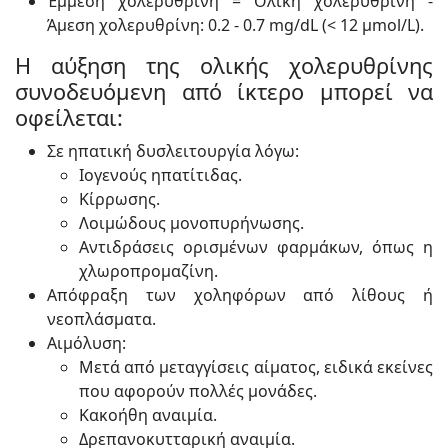
Έμμεση χολερυθρίνη = Ολική χολερυθρίνη -
Άμεση χολερυθρίνη: 0.2 - 0.7 mg/dL (< 12 µmol/L).
Η αύξηση της ολικής χολερυθρίνης
συνοδευόμενη από ίκτερο μπορεί να
οφείλεται:
Σε ηπατική δυσλειτουργία λόγω:
Ιογενούς ηπατίτιδας.
Κίρρωσης.
Λοιμώδους μονοπυρήνωσης.
Αντιδράσεις ορισμένων φαρμάκων, όπως η
χλωροπρομαζίνη.
Απόφραξη των χοληφόρων από λίθους ή
νεοπλάσματα.
Αιμόλυση:
Μετά από μεταγγίσεις αίματος, ειδικά εκείνες
που αφορούν πολλές μονάδες.
Κακοήθη αναιμία.
Δρεπανοκυτταρική αναιμία.