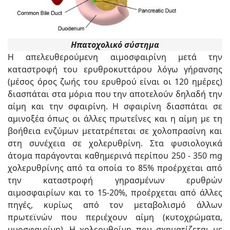
Ηπατοχολικό σύστημα
Η απελευθερούμενη αιμοσφαιρίνη μετά την
καταστροφή του ερυθροκυττάρου λόγω γήρανσης
(μέσος όρος ζωής του ερυθρού είναι οι 120 ημέρες)
διασπάται στα μόρια που την αποτελούν δηλαδή την
αίμη και την σφαιρίνη. Η σφαιρίνη διασπάται σε
αμινοξέα όπως οι άλλες πρωτεΐνες και η αίμη με τη
βοήθεια ενζύμων μετα­τρέπεται σε χολοπρασίνη και
στη συνέχεια σε χολερυθρίνη. Στα φυσιολογικά
άτομα παράγονται καθημερινά περίπου 250 - 350 mg
χολερυθρίνης από τα οποία το 85% προέρχεται από
την καταστροφή γηρασμένων ερυθρών
αιμοσφαιρίων και το 15-20%, προέρχεται από άλλες
πηγές, κυρίως από τον μεταβολισμό άλλων
πρωτεϊνών που περιέχουν αίμη (κυτοχρώματα,
μυοσφαιρίνη). Η χολερυθρίνη που σχηματίζεται με