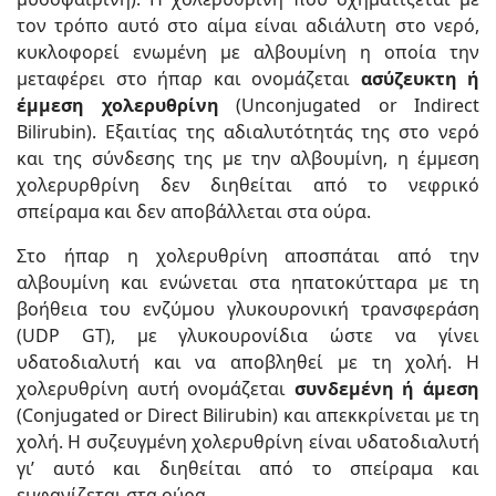
τον τρόπο αυτό στο αίμα είναι αδιάλυτη στο νερό,
κυκλοφορεί ενωμένη με αλβουμίνη η οποία την
μεταφέρει στο ήπαρ και ονομάζεται
ασύζευκτη ή
έμμεση χολερυθρίνη
(Unconjugated or Indirect
Bilirubin). Εξαιτίας της αδιαλυτότητάς της στο νε­ρό
και της σύνδεσης της με την αλβουμίνη, η έμμεση
χολερυρθρίνη δεν διηθείται από το νεφρικό
σπείραμα και δεν αποβάλλεται στα ούρα.
Στο ήπαρ η χολερυθρίνη αποσπάται από την
αλβουμίνη και ενώνεται στα ηπατοκύτταρα με τη
βοήθεια του ενζύμου γλυκουρονική τρανσφεράση
(UDP GT), με γλυκουρονίδια ώστε να γίνει
υδατοδιαλυτή και να αποβληθεί με τη χολή. Η
χολερυθρίνη αυτή ονομάζεται
συνδεμένη ή άμεση
(Conjugated or Direct Bilirubin) και απεκκρίνεται με τη
χολή. Η συζευγμένη χολερυθρίνη είναι υδατοδιαλυτή
γι’ αυτό και διηθείται από το σπείραμα και
εμφανίζεται στα ούρα.