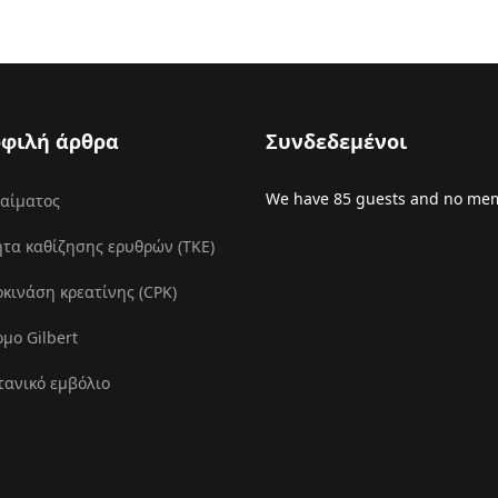
φιλή άρθρα
Συνδεδεμένοι
We have 85 guests and no mem
 αίματος
τα καθίζησης ερυθρών (ΤΚΕ)
ινάση κρεατίνης (CPK)
μο Gilbert
τανικό εμβόλιο