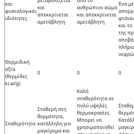
μεταβολίζεται
από το
και
Ένα μέ
και
ανθρώπινο σώμα
φυσιολογικές
απορρ
απεκκρίνεται
και απεκκρίνεται
ιδιότητες
φτάνει
αμετάβλητη
αμετάβλητη
και το
της πρ
αποβά
πλήρω
νεφρώ
Θερμιδική
αξία
0
0
0
(θερμίδες
kcal/g)
Καλή
σταθερότητα σε
πολύ υψηλές
Σταθερ
Σταθερή στη
θερμοκρασίες.
θερμό
θερμότητα,
Μπορεί να
Κατάλλ
Σταθερότητα
κατάλληλη για
χρησιμοποιηθεί
μαγείρ
μαγείρεμα και