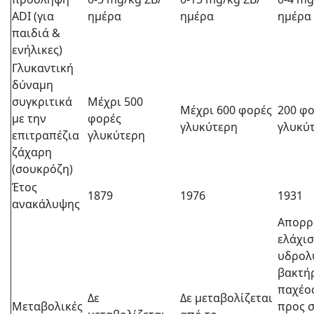
ADI (για
ημέρα
ημέρα
ημέρα
παιδιά &
ενήλικες)
Γλυκαντική
δύναμη
συγκριτικά
Μέχρι 500
Μέχρι 600 φορές
200 φ
με την
φορές
γλυκύτερη
γλυκύ
επιτραπέζια
γλυκύτερη
ζάχαρη
(σουκρόζη)
Έτος
1879
1976
1931
ανακάλυψης
Απορρ
ελάχισ
υδρολ
βακτή
παχέο
Δε
Δε μεταβολίζεται
Μεταβολικές
προς σ