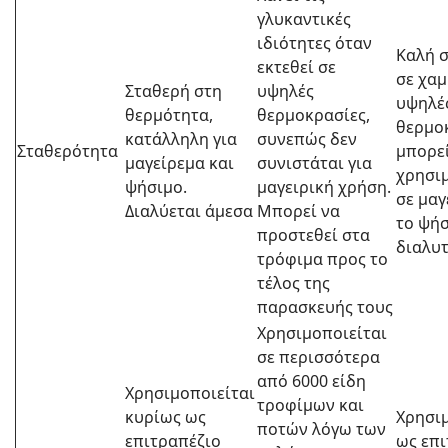
γλυκαντικές
ιδιότητες όταν
Καλή 
εκτεθεί σε
σε χαμ
Σταθερή στη
υψηλές
υψηλέ
θερμότητα,
θερμοκρασίες,
θερμο
κατάλληλη για
συνεπώς δεν
Σταθερότητα
μπορεί
μαγείρεμα και
συνιστάται για
χρησι
ψήσιμο.
μαγειρική χρήση.
σε μαγ
Διαλύεται άμεσα
Μπορεί να
το ψήσ
προστεθεί στα
διαλυ
τρόφιμα προς το
τέλος της
παρασκευής τους
Χρησιμοποιείται
σε περισσότερα
από 6000 είδη
Χρησιμοποιείται
τροφίμων και
κυρίως ως
Χρησιμ
ποτών λόγω των
επιτραπέζιο
ως επι