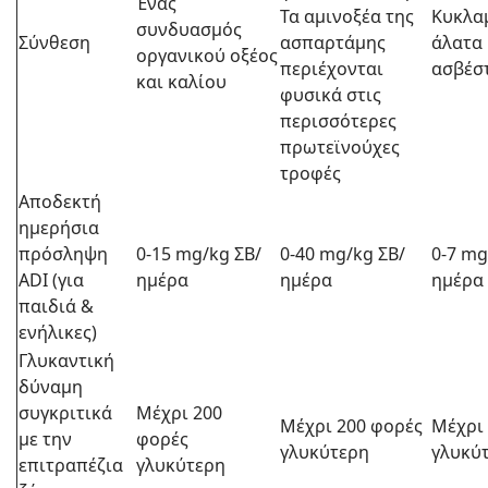
Ένας
Τα αμινοξέα της
Κυκλαμ
συνδυασμός
Σύνθεση
ασπαρτάμης
άλατα 
οργανικού οξέος
περιέχονται
ασβέσ
και καλίου
φυσικά στις
περισσότερες
πρωτεϊνούχες
τροφές
Αποδεκτή
ημερήσια
πρόσληψη
0-15 mg/kg ΣΒ/
0-40 mg/kg ΣΒ/
0-7 mg
ADI (για
ημέρα
ημέρα
ημέρα
παιδιά &
ενήλικες)
Γλυκαντική
δύναμη
συγκριτικά
Μέχρι 200
Μέχρι 200 φορές
Μέχρι
με την
φορές
γλυκύτερη
γλυκύ
επιτραπέζια
γλυκύτερη