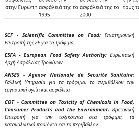
στην Ευρώπη
ασφάλειά της το
ασφάλειά της το
τους τ
1995
2000
SCF - Scientific Committee on Food:
Επιστημονική
Επιτροπή της EE για τα Τρόφιμα
ESFA - European Food Safety Authority:
Ευρωπαϊκή
Αρχή Ασφάλειας Τροφίμων
ANSES - Agense Nationale de Securite Sanitaire:
Γαλλική Υπηρεσία για τα τρόφιμα, το περιβάλλον την
εργασιακή υγεία και ασφάλεια
COT - Committee on Toxicity of Chemicals in Food,
Consumer Products and the Environment:
Βρετανική
Επιτροπή για την τοξικότητα στα τρόφιμα, τα
καταναλωτικά προϊόντα και το περιβάλλον