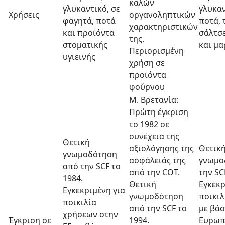
καλών
γλυκαντικό, σε
γλυκαν
Χρήσεις
οργανοληπτικών
φαγητά, ποτά
ποτά, 
χαρακτηριστικών
και προϊόντα
σάλτσ
της.
στοματικής
και μα
Περιορισμένη
υγιεινής
χρήση σε
προϊόντα
φούρνου
Μ. Βρετανία:
Πρώτη έγκριση
το 1982 σε
συνέχεια της
Θετική
αξιολόγησης της
Θετικ
γνωμοδότηση
ασφάλειάς της
γνωμο
από την SCF το
από την COT.
την SC
1984.
Θετική
Εγκεκρ
Εγκεκριμένη για
γνωμοδότηση
ποικι
ποικιλία
από την SCF το
με βάσ
χρήσεων στην
Έγκριση σε
1994.
Ευρωπ