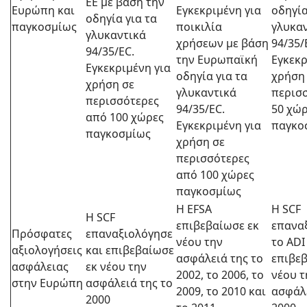
EE με βάση την
Ευρώπη και
Εγκεκριμένη για
οδηγία
οδηγία για τα
παγκοσμίως
ποικιλία
γλυκα
γλυκαντικά
χρήσεων με βάση
94/35/
94/35/EC.
την Ευρωπαϊκή
Εγκεκρ
Εγκεκριμένη για
οδηγία για τα
χρήση
χρήση σε
γλυκαντικά
περισ
περισσότερες
94/35/EC.
50 χώ
από 100 χώρες
Εγκεκριμένη για
παγκο
παγκοσμίως
χρήση σε
περισσότερες
από 100 χώρες
παγκοσμίως
Η EFSA
Η SCF
Η SCF
επιβεβαίωσε εκ
επανα
Πρόσφατες
επαναξιολόγησε
νέου την
το ADI
αξιολογήσεις
και επιβεβαίωσε
ασφάλειά της το
επιβεβ
ασφάλειας
εκ νέου την
2002, το 2006, το
νέου τ
στην Ευρώπη
ασφάλειά της το
2009, το 2010 και
ασφάλε
2000