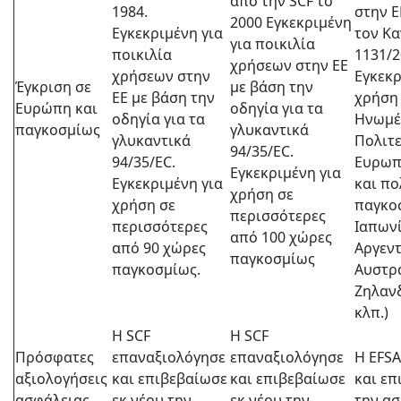
από την SCF το
1984.
στην E
2000 Εγκεκριμένη
Εγκεκριμένη για
τον Κ
για ποικιλία
ποικιλία
1131/2
χρήσεων στην EE
χρήσεων στην
Εγκεκρ
Έγκριση σε
με βάση την
EE με βάση την
χρήση
Ευρώπη και
οδηγία για τα
οδηγία για τα
Ηνωμέ
παγκοσμίως
γλυκαντικά
γλυκαντικά
Πολιτε
94/35/EC.
94/35/EC.
Ευρωπ
Εγκεκριμένη για
Εγκεκριμένη για
και πο
χρήση σε
χρήση σε
παγκοσ
περισσότερες
περισσότερες
Ιαπωνί
από 100 χώρες
από 90 χώρες
Αργεντ
παγκοσμίως
παγκοσμίως.
Αυστρα
Ζηλανδ
κλπ.)
Η SCF
Η SCF
Πρόσφατες
επαναξιολόγησε
επαναξιολόγησε
Η EFSA
αξιολογήσεις
και επιβεβαίωσε
και επιβεβαίωσε
και επ
ασφάλειας
εκ νέου την
εκ νέου την
την α