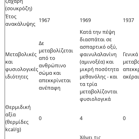
ζάχαρη
(σουκρόζη)
Έτος
1967
1969
1937
ανακάλυψης
Κατά την πέψη
διασπάται σε
Δε
ασπαρτικό οξύ,
μεταβολίζεται
Μεταβολικές
φαινυλαλανίνη
Γενικά
από το
και
(αμινοξέα) και
μεταβο
ανθρώπινο
φυσιολογικές
μικρή ποσότητα
απεκκρ
σώμα και
ιδιότητες
μεθανόλης - και
ακέρα
απεκκρίνεται
τα τρία
ανέπαφη
μεταβολίζονται
φυσιολογικά
Θερμιδική
αξία
0
4
0
(θερμίδες
kcal/g)
Χάνει τις