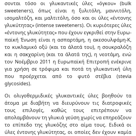
σονται τόσο οι γλυκαντικές ύλες «όγκου» (bulk
sweeteners), όπως είναι η ξυλιτόλη, μαννιτόλη,
ισομαλτόζη, και μαλτιτόλη, όσο και οι ύλες «έντονης
γλυκύτητας» (intense sweeteners). Οι κυριότερες ύλες
«έντονης γλυκύτητας» που έχουν εγκριθεί στην Ευρω­
παϊκή Ένωση είναι η ασπαρτάμη, η ακεσουλφάμη-Κ,
το κυκλαμικό οξύ (και τα άλατά του), η σουκραλόζη
και η σακχαρίνη (και τα άλατά της), η νεοτάμη, ενώ
τον Νοέμβριο 2011 η Ευρωπαϊκή Επιτροπή ενέκρινε
για χρήση σε τρόφιμα και ποτά τη γλυκαντική ύλη
που προέρχεται από το φυτό στέβια (stevia
glycosides).
Οι ολιγοθερμιδικές γλυκαντικές ύλες βοηθούν τα
άτομα με διαβήτη να διευρύνουν τις διατροφικές
τους επιλογές, καθώς τους επιτρέπουν να
απολαμβάνουν τη γλυκιά γεύση χωρίς να επηρεάζουν
το επίπεδο της γλυκόζης στο αίμα τους. Ειδικά οι
ύλες έντονης γλυκύτητας, οι οποίες δεν έχουν καμία