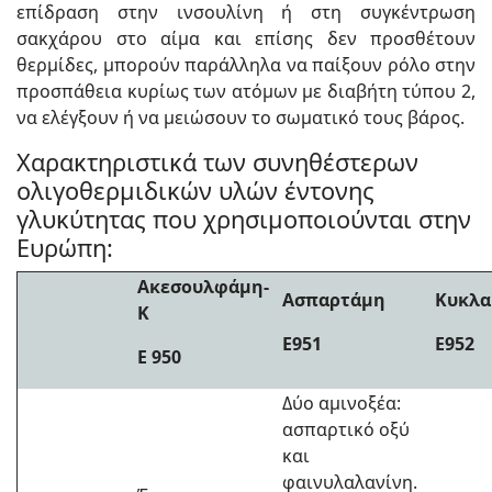
επίδραση στην ινσουλίνη ή στη συγκέντρωση
σακχάρου στο αίμα και επίσης δεν προσθέτουν
θερμίδες, μπορούν παράλληλα να παίξουν ρόλο στην
προσπάθεια κυρίως των ατόμων με διαβήτη τύπου 2,
να ελέγξουν ή να μειώσουν το σωματικό τους βάρος.
Χαρακτηριστικά των συνηθέστερων
ολιγοθερμιδικών υλών έντονης
γλυκύτητας που χρησιμοποιούνται στην
Ευρώπη:
Ακεσουλφάμη-
Ασπαρτάμη
Κυκλα
Κ
Ε951
Ε952
Ε 950
Δύο αμινοξέα:
ασπαρτικό οξύ
και
φαινυλαλανίνη.