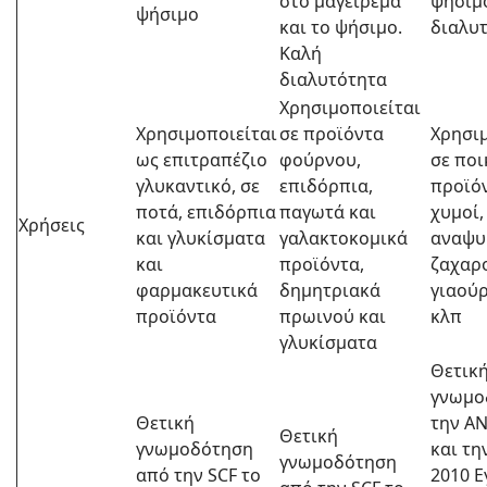
στο μαγείρεμα
ψήσιμ
ψήσιμο
και το ψήσιμο.
διαλυ
Καλή
διαλυτότητα
Χρησιμοποιείται
Χρησιμοποιείται
σε προϊόντα
Χρησι
ως επιτραπέζιο
φούρνου,
σε ποι
γλυκαντικό, σε
επιδόρπια,
προϊό
ποτά, επιδόρπια
παγωτά και
χυμοί,
Χρήσεις
και γλυκίσματα
γαλακτοκομικά
αναψυκ
και
προϊόντα,
ζαχαρ
φαρμακευτικά
δημητριακά
γιαούρ
προϊόντα
πρωινού και
κλπ
γλυκίσματα
Θετικ
γνωμο
Θετική
την AN
Θετική
γνωμοδότηση
και τη
γνωμοδότηση
από την SCF το
2010 Ε