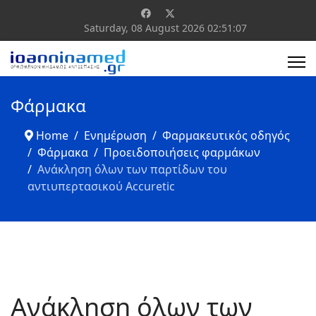
Saturday, 08 August 2026
02:51:07
Φάρμακα
Home
Ενημέρωση
Φαρμακευτικός οδηγός
Φάρμακα
Προειδοποιήσεις φαρμάκων
Ανάκληση όλων των παρτίδων του
αντιυπερτασικού Accuretic
Ανάκληση όλων των