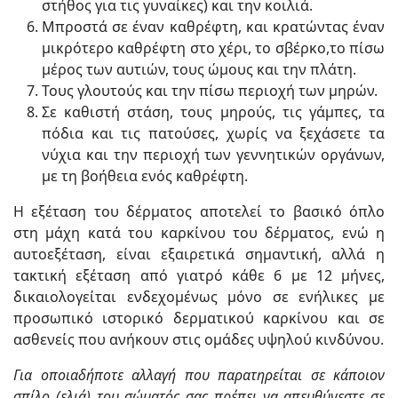
στήθος για τις γυναίκες) και την κοιλιά.
Μπροστά σε έναν καθρέφτη, και κρατώντας έναν
μικρότερο καθρέφτη στο χέρι, το σβέρκο,το πίσω
μέρος των αυτιών, τους ώμους και την πλάτη.
Τους γλουτούς και την πίσω περιοχή των μηρών.
Σε καθιστή στάση, τους μηρούς, τις γάμπες, τα
πόδια και τις πατούσες, χωρίς να ξεχάσετε τα
νύχια και την περιοχή των γεννητικών οργάνων,
με τη βοήθεια ενός καθρέφτη.
Η εξέταση του δέρματος αποτελεί το βασικό όπλο
στη μάχη κατά του καρκίνου του δέρματος, ενώ η
αυτοεξέταση, είναι εξαιρετικά σημαντική, αλλά η
τακτική εξέταση από γιατρό κάθε 6 με 12 μήνες,
δικαιολογείται ενδεχομένως μόνο σε ενήλικες με
προσωπικό ιστορικό δερματικού καρκίνου και σε
ασθενείς που ανήκουν στις ομάδες υψηλού κινδύνου.
Για οποιαδήποτε αλλαγή που παρατηρείται σε κάποιον
σπίλο (ελιά) του σώματός σας πρέπει να απευθύνεστε σε