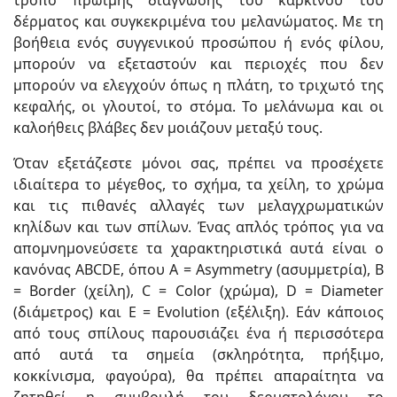
τρόπο πρώιμης διάγνωσης του καρκίνου του
δέρματος και συγκεκριμένα του μελανώματος. Με τη
βοήθεια ενός συγγενικού προσώπου ή ενός φίλου,
μπορούν να εξεταστούν και περιοχές που δεν
μπορούν να ελεγχούν όπως η πλάτη, το τριχωτό της
κεφαλής, οι γλουτοί, το στόμα. Το μελάνωμα και οι
καλοήθεις βλάβες δεν μοιάζουν μεταξύ τους.
Όταν εξετάζεστε μόνοι σας, πρέπει να προσέχετε
ιδιαίτερα το μέγεθος, το σχήμα, τα χείλη, το χρώμα
και τις πιθανές αλλαγές των μελαγχρωματικών
κηλίδων και των σπίλων. Ένας απλός τρόπος για να
απομνημονεύσετε τα χαρακτηριστικά αυτά είναι ο
κανόνας ABCDE, όπου Α = Asymmetry (ασυμμετρία), B
= Border (χείλη), C = Color (χρώμα), D = Diameter
(διάμετρος) και Ε = Evolution (εξέλιξη). Εάν κάποιος
από τους σπίλους παρουσιάζει ένα ή περισσότερα
από αυτά τα σημεία (σκληρότητα, πρήξιμο,
κοκκίνισμα, φαγούρα), θα πρέπει απαραίτητα να