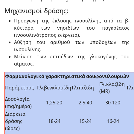
Μηχανισμοί δράσης:
Προαγωγή της έκλυσης ινσουλίνης από τα β-
κύτταρα των νησιδίων του παγκρέατος
(ινσουλινότροπος ενέργεια).
Αύξηση του αριθμού των υποδοχέων της
ινσουλίνης.
Μείωση των επιπέδων της γλυκαγόνης του
αίματος.
Φαρμακολογικά χαρακτηριστικά σουφονυλουριών
Γλικλαζίδη
Παράμετρος
Γλιβενκλαμίδη
Γλιπιζίδη
Γλ
(MR)
Δοσολογία
1,25-20
2,5-40
30-120
(mg/ημέρα)
Διάρκεια
δράσης
18-24
15-24
16-24
(ώρες)