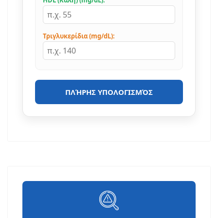
HDL (Καλή) (mg/dL):
Τριγλυκερίδια (mg/dL):
ΠΛΉΡΗΣ ΥΠΟΛΟΓΙΣΜΌΣ