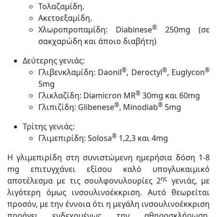
Τολαζαμίδη.
Ακετοεξαμίδη.
®
Χλωροπροπαμίδη: Diabinese
250mg (σε
σακχαρώδη και άποιο διαβήτη)
Δεύτερης γενιάς:
®
®
®
Γλιβενκλαμίδη: Daonil
, Deroctyl
, Euglycon
5mg
®
Γλικλαζίδη: Diamicron MR
30mg και 60mg
®
®
Γλιπιζίδη: Glibenese
, Minodiab
5mg
Τρίτης γενιάς:
®
Γλιμεπιρίδη: Solosa
1,2,3 και 4mg
Η γλιμεπιρίδη στη συνιστώμενη ημερήσια δόση 1-8
mg επιτυγχάνει εξίσου καλό υπογλυκαιμικό
ης
αποτέλεσμα με τις σουλφονυλουρίες 2
γενιάς, με
λιγότερη όμως ινσουλινοέκκριση. Αυτό θεωρείται
προσόν, με την έννοια ότι η μεγάλη ινσουλινοέκκριση
προάγει ενδεχομένως την αθηροσκλήρωση.