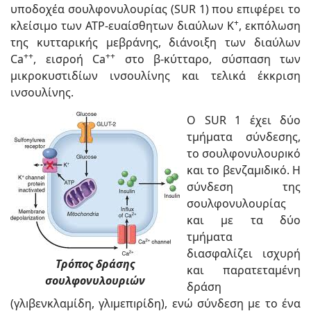
υποδοχέα σουλφονυλουρίας (SUR 1) που επιφέρει το
+
κλείσιμο των ATP-ευαίσθητων διαύλων K
, εκπόλωση
της κυτταρικής μεβράνης, διάνοιξη των διαύλων
++
++
Ca
, εισροή Ca
στο β-κύτταρο, σύσπαση των
μικροκυστιδίων ινσουλίνης και τελικά έκκριση
ινσουλίνης.
O SUR 1 έχει δύο
τμήματα σύνδεσης,
το σουλφονυλουρıκό
και το βενζαµıδıκό. Η
σύνδεση της
σουλφονυλουρίας
και µε τα δύο
τμήματα
διασφαλίζει ισχυρή
Τρόπος δράσης
και παρατεταμένη
σουλφονυλουριών
δράση
(γλıβενκλαµίδη, γλıµεπıρίδη), ενώ σύνδεση µε το ένα