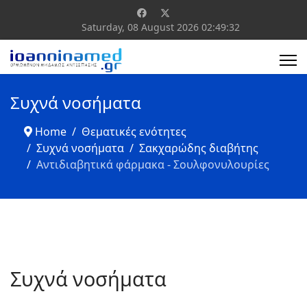
Saturday, 08 August 2026
02:49:32
Συχνά νοσήματα
Home
Θεματικές ενότητες
Συχνά νοσήματα
Σακχαρώδης διαβήτης
Αντιδιαβητικά φάρμακα - Σουλφονυλουρίες
Συχνά νοσήματα