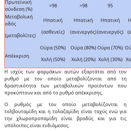
Πρωτεϊνική
>98
>98
95
σύνδεση (%)
Μεταβολική
Ηπατική
Ηπατική
Ηπατική
Η
οδός
(ασθενείς)
(ανενεργός)
(ανενεργός)
(
(μεταβολίτες)
Ούρα (50%)
Ούρα (80%)
Ούρα (70%)
Ού
Απέκκριση
Χολή (50%)
Χολή (20%)
Χολή (30%)
Χο
Η ισχύς των φαρμάκων αυτών εξαρτάται από τον
ρυθμό με τον οποίο μεταβολίζονται από τη
δραστικότητα των μεταβολικών προϊόντων που
προκύπτουν και από το ρυθμό απέκκρισης.
Ο ρυθμός με τον οποίο μεταβολίζονται η
τολβουταμίδη και η τολαζαμίδη είναι ταχύς ενώ για
την χλωροπροπαμίδη είναι βραδύς και για τις
υπόλοιπες είναι ενδιάμεσος.