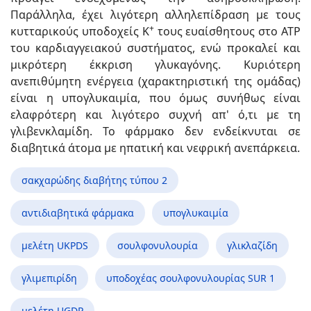
Παράλληλα, έχει λιγότερη αλληλεπίδραση με τους
+
κυτταρικούς υποδοχείς Κ
τους ευαίσθητους στο ΑΤΡ
του καρδιαγγειακού συστήματος, ενώ προκαλεί και
μικρότερη έκκριση γλυκαγόνης. Κυριότερη
ανεπιθύμητη ενέργεια (χαρακτηριστική της ομάδας)
είναι η υπογλυκαιμία, που όμως συνήθως είναι
ελαφρότερη και λιγότερο συχνή απ' ό,τι με τη
γλιβενκλαμίδη. Το φάρμακο δεν ενδείκνυται σε
διαβητικά άτομα με ηπατική και νεφρική ανεπάρκεια.
σακχαρώδης διαβήτης τύπου 2
αντιδιαβητικά φάρμακα
υπογλυκαιμία
μελέτη UKPDS
σουλφονυλουρία
γλικλαζίδη
γλιμεπιρίδη
υποδοχέας σουλφονυλουρίας SUR 1
μελέτη UGDP