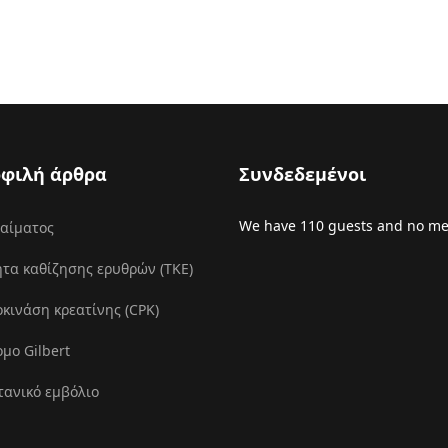
φιλή άρθρα
Συνδεδεμένοι
We have 110 guests and no m
 αίματος
τα καθίζησης ερυθρών (ΤΚΕ)
ινάση κρεατίνης (CPK)
μο Gilbert
τανικό εμβόλιο