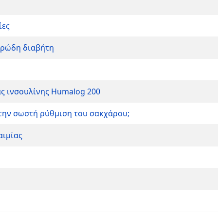
ίες
αρώδη διαβήτη
ας ινσουλίνης Humalog 200
α την σωστή ρύθμιση του σακχάρου;
αιμίας