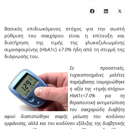
Βασικός επιδιωκόμενος στόχος για την σωστή
ρύθμιση του σακχάρου είναι η επίτευξη και
διατήρηση της τιμής της γλυκοζυλιωμένης
αιμοσφαιρίνης (HbA1c) ≤7.0% ήδη από τη στιγμή της
διάγνωσής του.
Σε προοπτικές,
τυχαιοποιημένες μελέτες
παρέμβασης τεκμηριώθηκε
η αξία της «τιμής-στόχου»
HbA1c<7.0% για τη
θεραπευτική αντιμετώπιση
του σακχαρώδη διαβήτη
αφού διαπιστώθηκε σαφής μείωση του κινδύνου
εμφάνισης, αλλά και του κινδύνου εξέλιξης της διαβητικής