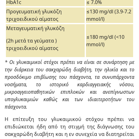
HbA1c
≤ 7.0%
Προγευματική γλυκόζη
≤130 mg/dl (3.9-7.2
τριχοειδικού αίματος
mmol/l)
Μεταγευματική γλυκόζη
≤180 mg/dl (<10
(2h μετά τα γεύματα )
mmol/l)
τριχοειδικού αίματος
* Οι γλυκαιμικοί στόχοι πρέπει να είναι σε συνάρτηση με
την διάρκεια του σακχαρώδη διαβήτη, την ηλικία και το
προσδόκιμο επιβίωσης του πάσχοντα, τα συνυπάρχοντα
νοσήματα, το ιστορικό καρδιαγγειακής νόσου,
μικροαγγειοπαθητικών επιπλοκών και ανεπίγνωστων
υπογλυκαιμιών καθώς και των ιδιαιτεροτήτων του
πάσχοντα.
Η επίτευξη του γλυκαιμικού στόχου πρέπει να
επιδιώκεται ήδη από τη στιγμή της διάγνωσης του
σακχαρώδη διαβήτη και η εν συνεχεία να διατηρείται