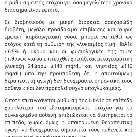
η ρύθμιση εντός στόχου για όσο μεγαλύτερο χρονικό
διάστημα είναι εφικτό.
Σε διαβητικούς με μικρή διάρκεια σακχαρώδη
διαβήτη, μεγάλο προσδόκιμο επιβίωσης και χωρίς
εμφανή καρδιαγγειακή νόσο, μπορεί να τεθεί ως
στόχος κατά τη ρύθμιση της γλυκαιμίας τιμή HbA1c
≤6.5% ή ακόμα και οι φυσιολογικές της τιμές
(πιθανώς για να επιτευχθεί χρειάζεται μεταγευματική
γλυκόζη 24ώρου ≤140 mg/dL και νηστείας ≤110
mg/dL) υπό την προϋπόθεση ότι η απαιτούμενη
θεραπευτική αγωγή δεν δυσχεραίνει σημαντικά τους
ασθενείς και δεν προκαλεί συχνά υπογλυκαιμίες.
Όποτε επιτυγχάνεται ρύθμιση της HbA1c σε επίπεδο
χαμηλότερο του εξατομικευμένου στόχου για το
συγκεκριμένο ασθενή, επιδιώκεται να διατηρείται το
επίπεδο, χωρίς όμως η απαιτούμενη θεραπευτική
αγωγή να δυσχεραίνει σημαντικά τους ασθενείς και