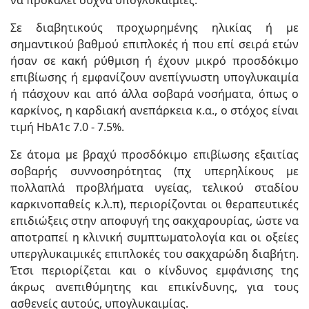
να προκαλεί συχνά υπογλυκαιμίες.
Σε διαβητικούς προχωρημένης ηλικίας ή με
σημαντικού βαθμού επιπλοκές ή που επί σειρά ετών
ήσαν σε κακή ρύθμιση ή έχουν μικρό προσδόκιμο
επιβίωσης ή εμφανίζουν ανεπίγνωστη υπογλυκαιμία
ή πάσχουν και από άλλα σοβαρά νοσήματα, όπως ο
καρκίνος, η καρδιακή ανεπάρκεια κ.α., ο στόχος είναι
τιμή HbA1c 7.0 - 7.5%.
Σε άτομα με βραχύ προσδόκιμο επιβίωσης εξαιτίας
σοβαρής συννοσηρότητας (πχ υπερηλίκους με
πολλαπλά προβλήματα υγείας, τελικού σταδίου
καρκινοπαθείς κ.λ.π), περιορίζονται οι θεραπευτικές
επιδιώξεις στην αποφυγή της σακχαρουρίας, ώστε να
αποτραπεί η κλινική συμπτωματολογία και οι οξείες
υπεργλυκαιμικές επιπλοκές του σακχαρώδη διαβήτη.
Έτσι περιορίζεται και ο κίνδυνος εμφάνισης της
άκρως ανεπιθύμητης και επικίνδυνης, για τους
ασθενείς αυτούς, υπογλυκαιμίας.