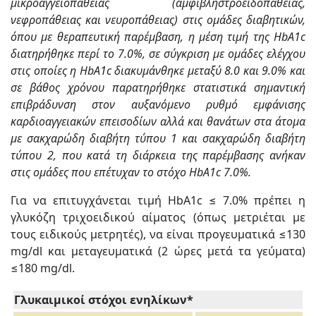
μικροαγγειοπάθειας (αμφιβληστροειδοπάθειας,
νεφροπάθειας και νευροπάθειας) στις ομάδες διαβητικών,
όπου με θεραπευτική παρέμβαση, η μέση τιμή της HbA1c
διατηρήθηκε περί το 7.0%, σε σύγκριση με ομάδες ελέγχου
στις οποίες η HbA1c διακυμάνθηκε μεταξύ 8.0 και 9.0% και
σε βάθος χρόνου παρατηρήθηκε στατιστικά σημαντική
επιβράδυνση στον αυξανόμενο ρυθμό εμφάνισης
καρδιοαγγειακών επεισοδίων αλλά και θανάτων στα άτομα
με σακχαρώδη διαβήτη τύπου 1 και σακχαρώδη διαβήτη
τύπου 2, που κατά τη διάρκεια της παρέμβασης ανήκαν
στις ομάδες που επέτυχαν το στόχο HbA1c 7.0%.
Για να επιτυγχάνεται τιμή HbA1c ≤ 7.0% πρέπει η
γλυκόζη τριχοειδικού αίματος (όπως μετριέται με
τους ειδικούς μετρητές), να είναι προγευματικά ≤130
mg/dl και μεταγευματικά (2 ώρες μετά τα γεύματα)
≤180 mg/dl.
Γλυκαιμικοί στόχοι ενηλίκων*