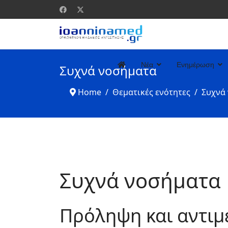
Νέα
Ενημέρωση
Συχνά νοσήματα
Home
Θεματικές ενότητες
Συχνά
Συχνά νοσήματα
Πρόληψη και αντιμ