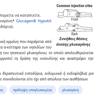
ορείτε να καταπιείτε.
υκαγόνη*
Glucagen® Hypokit
δόρια).
Συνήθεις θέσεις
δική ορμόνη που παράγεται από
ένεσης γλυκαγόνης
τα α-κύτταρα των νησιδίων του
η του ηπατικού γλυκογόνου, το οποίο απελευθερώνεται
ιρροπεί τη δράση της ινσουλίνης και αναστρέφει την
ι θεραπευτικά (υποδόρια, ενδομυικά ή ενδοφλέβια) για
ε συνοδεύονται είτε όχι από απώλεια των αισθήσεων.
ας
πρόληψη υπογλυκαιμίας
γλυκαγόνη