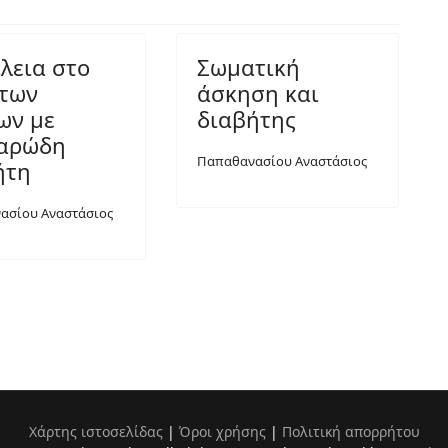
λεια στο
Σωματική
 των
άσκηση και
ων με
διαβήτης
αρώδη
Παπαθανασίου Αναστάσιος
ήτη
ασίου Αναστάσιος
Χάρτης ιστοσελίδας
|
Όροι χρήσης
|
Πολιτική απορρήτου