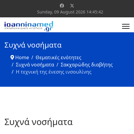
Sunday, 09 August 2026
14:45:42
Συχνά νοσήματα
Home
Θεματικές ενότητες
Συχνά νοσήματα
Σακχαρώδης διαβήτης
Η τεχνική της ένεσης ινσουλίνης
Συχνά νοσήματα