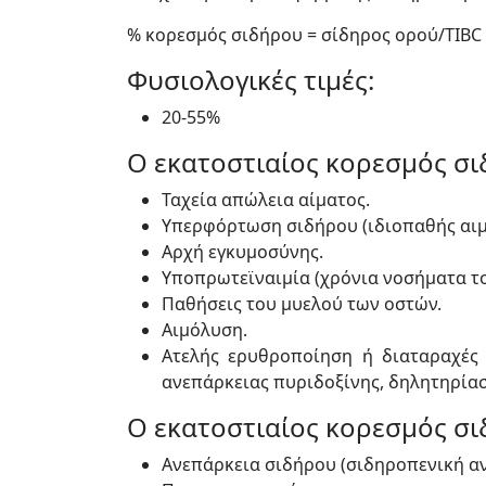
% κορεσμός σιδήρου = σίδηρος ορού/TIBC 
Φυσιολογικές τιμές:
20-55%
Ο εκατοστιαίος κορεσμός σι
Ταχεία απώλεια αίματος.
Υπερφόρτωση σιδήρου (ιδιοπαθής αι
Αρχή εγκυμοσύνης.
Υποπρωτεϊναιμία (χρόνια νοσήματα τ
Παθήσεις του μυελού των οστών.
Αιμόλυση.
Ατελής ερυθροποίηση ή διαταραχές
ανεπάρκειας πυριδοξίνης, δηλητηρίασ
Ο εκατοστιαίος κορεσμός σι
Ανεπάρκεια σιδήρου (σιδηροπενική αν