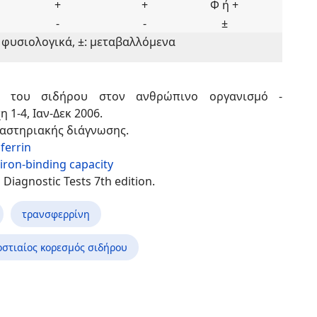
+
+
Φ ή +
-
-
±
Φ: φυσιολογικά, ±: μεταβαλλόμενα
η του σιδήρου στον ανθρώπινο οργανισμό -
 1-4, Ιαν-Δεκ 2006.
αστηριακής διάγνωσης.
ferrin
 iron-binding capacity
Diagnostic Tests 7th edition.
τρανσφερρίνη
οστιαίος κορεσμός σιδήρου