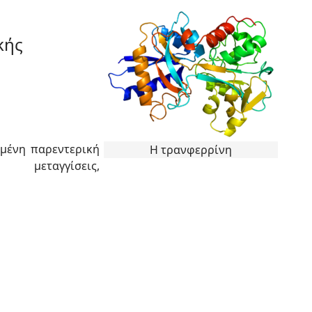
κής
μένη παρεντερική
Η τρανφερρίνη
μεταγγίσεις,