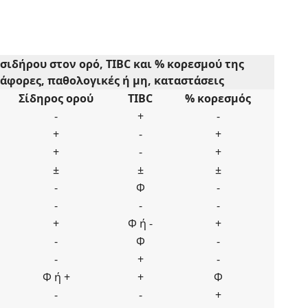
σιδήρου στον ορό, TIBC και % κορεσμού της
άφορες, παθολογικές ή μη, καταστάσεις
Σίδηρος ορού
TIBC
% κορεσμός
-
+
-
+
-
+
+
-
+
±
±
±
-
Φ
-
-
-
-
+
Φ ή -
+
-
Φ
-
-
+
-
Φ ή +
+
Φ
-
-
+