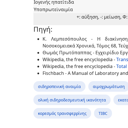
Ιογενής ηπατίτιδα
Υποπρωτεϊναιμία
+: αύξηση, -: μείωση, 
Πηγή:
Κ. Λεμπεσόπουλος - Η διακίνησ
Νοσοκομειακά Χρονικά, Τόμος 68, Τεύχη
Θωμάς Πρωτόπαππας - Εγχειρίδιο Εργ
Wikipedia, the free encyclopedia -
Trans
Wikipedia, the free encyclopedia -
Total
Fischbach - A Manual of Laboratory and 
σιδηροπενική αναιμία
αιμοχρωμάτωση
ολική σιδηροδεσμευτική ικανότητα
εκατ
κορεσμός τρανσφερρίνης
TIBC