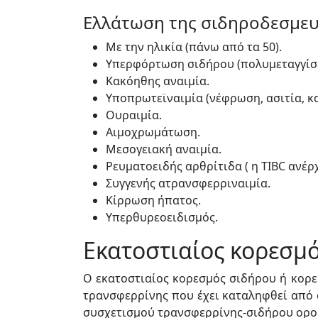
Ελλάτωση της σιδηροδεσμευτ
Με την ηλικία (πάνω από τα 50).
Υπερφόρτωση σιδήρου (πολυμεταγγίσε
Κακόηθης αναιμία.
Υποπρωτεϊναιμία (νέφρωση, ασιτία, κα
Ουραιμία.
Αιμοχρωμάτωση.
Μεσογειακή αναιμία.
Ρευματοειδής αρθρίτιδα ( η TIBC ανέρ
Συγγενής ατρανσφερριναιμία.
Κίρρωση ήπατος.
Υπερθυρεοειδισμός.
Εκατοστιαίος κορεσμ
Ο εκατοστιαίος κορεσμός σιδήρου ή κορε
τρανσφερρίνης που έχει καταληφθεί από 
συσχετισμού τρανσφερρίνης-σιδήρου ορού