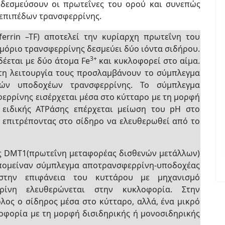
δεσμεύσουν οι πρωτεΐνες του ορού και συνεπώς
 επιπέδων τρανσφερρίνης.
errin –TF) αποτελεί την κυρίαρχη πρωτεΐνη του
 μόριο τρανσφερρίνης δεσμεύει δύο ιόντα σιδήρου.
3+
δέεται με δύο άτομα Fe
και κυκλοφορεί στο αίμα.
 τη λειτουργία τους προσλαμβάνουν το σύμπλεγμα
κών υποδοχέων τρανσφερρίνης. Το σύμπλεγμα
ρρίνης εισέρχεται μέσα στο κύτταρο με τη μορφή
 ειδικής ATPάσης επέρχεται μείωση του pH στο
 επιτρέποντας στο σίδηρο να ελευθερωθεί από το
ης DMT1(πρωτεΐνη μεταφορέας δισθενών μετάλλων)
απομείναν σύμπλεγμα αποτρανσφερρίνη-υποδοχέας
στην επιφάνεια του κυττάρου με μηχανισμό
ρίνη ελευθερώνεται στην κυκλοφορία. Στην
λος ο σίδηρος μέσα στο κύτταρο, αλλά, ένα μικρό
οφορία με τη μορφή δισιδηρικής ή μονοσιδηρικής