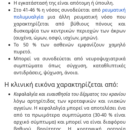
Η εγκατάστασή της είναι απότομη ή ύπουλη.
Στο 41-46 % η νόσος συνοδεύεται από
ρευματική
πολυμυαλγία
μια άλλη ρευματική νόσο που
χαρακτηρίζεται από βύθιους πόνους και
δυσκαμψία των κεντρικών περιοχών των άκρων
(αυχένα, ώμων, οσφύ, ισχίων, μηρών).
Το 50 % των ασθενών εμφανίζουν χαμηλό
πυρετό.
Μπορεί να συνοδεύεται από νευροψυχιατρικά
συμπτώματα όπως σύγχυση, καταθλιπτικές
αντιδράσεις, ψύχωση, άνοια.
Η κλινική εικόνα χαρακτηρίζεται από:
Κεφαλαλγία και ευαισθησία του δέρματος του κρανίου
λόγω αρτηρίτιδας των κροταφικών και ινιακών
αγγείων. Η κεφαλαλγία μπορεί να αποτελέσει ένα
από τα πρωιμότερα συμπτώματα (30-40 % είναι
αρχικό σύμπτωμα) και μπορεί να είναι διαφόρου
βαθμού βαρύτητας. Η κροταφική αρτηρία