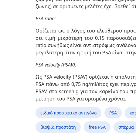
ζώνης) σε ορισμένες μελέτες έχει βρεθεί ό
PSA ratio:
Ορίζεται ως ο λόγος του ελεύθερου προς 
ότι τιμή μικρότερη του 0,15 παρουσιάζε
ratio συνήθως είναι αντιστρόφως ανάλογο 
μεγαλύτερη όταν η τιμή του PSA είναι στην
PSA velocity (PSAV):
Ως PSA velocity (PSAV) ορίζεται η απόλυτ
PSA πάνω από 0,75 ng/ml/έτος έχει περιγ
PSAV στο screenig για τον καρκίνο του πρ
μέτρηση του PSA για ορισμένα χρόνια.
ειδικό προστατικό αντιγόνο
PSA
κα
βιοψία προστάτη
free PSA
σπέρμα