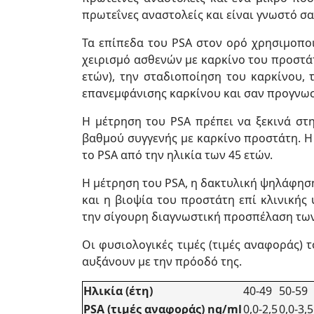
πρωτεΐνες αναστολείς και είναι γνωστό σα
Τα επίπεδα του PSA στον ορό χρησιμοποι
χειρισμό ασθενών με καρκίνο του προστά
ετών), την σταδιοποίηση του καρκίνου, 
επανεμφάνισης καρκίνου και σαν προγνωσ
Η μέτρηση του PSA πρέπει να ξεκινά στη
βαθμού συγγενής με καρκίνο προστάτη. Η
το PSA από την ηλικία των 45 ετών.
Η μέτρηση του PSA, η δακτυλική ψηλάφηση
και η βιοψία του προστάτη επί κλινικής
την σίγουρη διαγνωστική προσπέλαση τω
Οι φυσιολογικές τιμές (τιμές αναφοράς) τ
αυξάνουν με την πρόοδό της.
Ηλικία (έτη)
40-49
50-59
PSA (τιμές αναφοράς) ng/ml
0,0-2,5
0,0-3,5