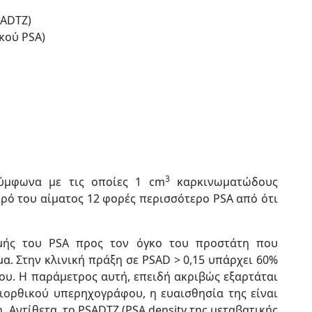
SADTZ)
ικού PSA)
3
σύμφωνα με τις οποίες 1 cm
καρκινωματώδους
ρό του αίματος 12 φορές περισσότερο PSA από ότι
τιμής του PSA προς τον όγκο του προστάτη που
α. Στην κλινική πράξη σε PSAD > 0,15 υπάρχει 60%
υ. Η παράμετρος αυτή, επειδή ακριβώς εξαρτάται
ιορθικού υπερηχογράφου, η ευαισθησία της είναι
. Αντίθετα, το PSADTZ (PSA density της μεταβατικής