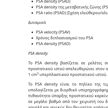
PSA density (PSAD)
PSA density της μεταβατικής ζώνης (P
PSA ratio (PSAD) (Σχέση ελεύθερου/ολ
Δυναμικά
PSA velocity (PSAV)
Χρόνος διπλασιασμού του PSA
PSA density (PSAD)
PSA density:
Το PSA density βασίζεται σε μελέτες 
προστατικού ιστού απελευθερώνει στον ο
3
1 cm
υπερπλαστικού προστατικού ιστού.
Το PSA density είναι το πηλίκο της 
υπολογίζεται με διορθικό υπερηχογράφημ
πιθανότητα ύπαρξης προστατικού καρκίνο
σε μεγάλο βαθμό από τον χειριστή του δ
χαμηλή και γενικώς δεν θεωρείται χρήσιμη