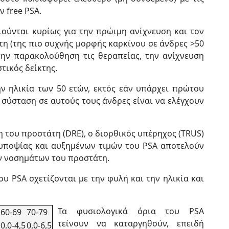
ν free PSA.
ούνται κυρίως για την πρώιμη ανίχνευση και τον
τη (της πιο συχνής μορφής καρκίνου σε άνδρες >50
την παρακολούθηση τις θεραπείας, την ανίχνευση
τικός δείκτης.
ν ηλικία των 50 ετών, εκτός εάν υπάρχει πρώτου
 σύσταση σε αυτούς τους άνδρες είναι να ελέγχουν
 του προστάτη (DRE), ο διορθικός υπέρηχος (TRUS)
 υποψίας και αυξημένων τιμών του PSA αποτελούν
ν νοσημάτων του προστάτη.
ου PSA σχετίζονται με την φυλή και την ηλικία και
Τα φυσιολογικά όρια του PSA
60-69
70-79
τείνουν να καταργηθούν, επειδή
0,0-4,5
0,0-6,5