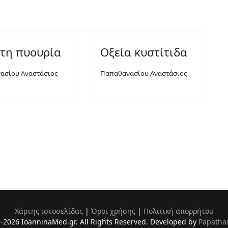
τη πυουρία
Οξεία κυστίτιδα
ασίου Αναστάσιος
Παπαθανασίου Αναστάσιος
Χάρτης ιστοσελίδας
|
Όροι χρήσης
|
Πολιτική απορρήτου
-2026 IoanninaMed.gr. All Rights Reserved. Developed by
Papatha