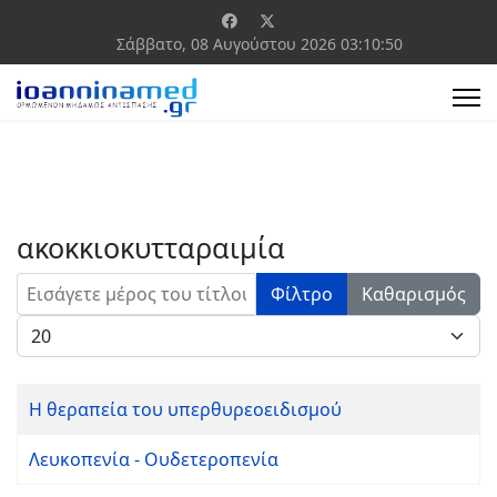
Σάββατο, 08 Αυγούστου 2026
03:10:50
ακοκκιοκυτταραιμία
Εισάγετε μέρος του τίτλου.
Φίλτρο
Καθαρισμός
Εμφάνιση #
Η θεραπεία του υπερθυρεοειδισμού
Λευκοπενία - Ουδετεροπενία