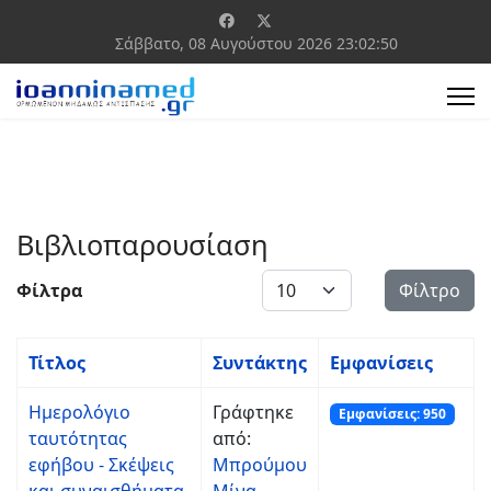
Σάββατο, 08 Αυγούστου 2026
23:02:50
Βιβλιοπαρουσίαση
Εμφάνιση #
Φίλτρα
Φίλτρο
Τίτλος
Συντάκτης
Εμφανίσεις
Ημερολόγιο
Γράφτηκε
Εμφανίσεις: 950
ταυτότητας
από:
εφήβου - Σκέψεις
Μπρούμου