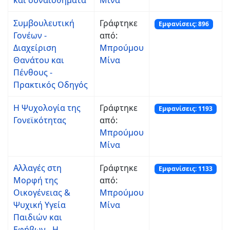
και συναισθήματα
Μίνα
Συμβουλευτική
Γράφτηκε
Εμφανίσεις: 896
Γονέων -
από:
Διαχείριση
Μπρούμου
Θανάτου και
Μίνα
Πένθους -
Πρακτικός Οδηγός
Η Ψυχολογία της
Γράφτηκε
Εμφανίσεις: 1193
Γονεϊκότητας
από:
Μπρούμου
Μίνα
Αλλαγές στη
Γράφτηκε
Εμφανίσεις: 1133
Μορφή της
από:
Οικογένειας &
Μπρούμου
Ψυχική Υγεία
Μίνα
Παιδιών και
Εφήβων - Η