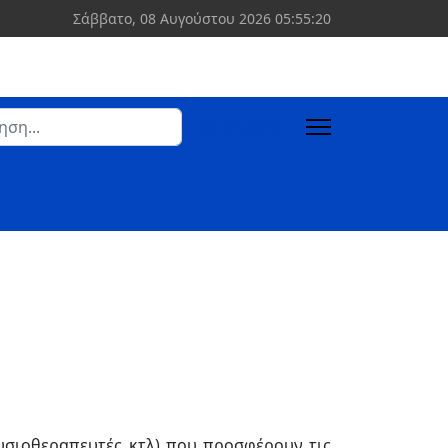
Σάββατο, 08 Αυγούστου 2026
05:55:20
ση
Σύνδεση
 more characters for results.
φυσιοθεραπευτές κτλ) που προσφέρουν τις