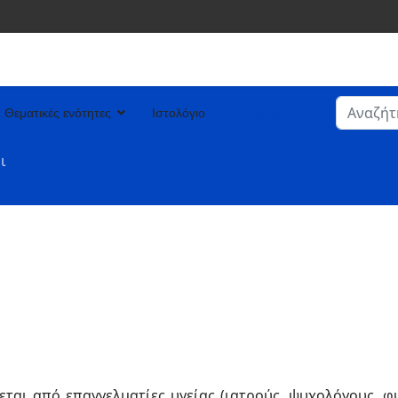
Αναζήτη
Θεματικές ενότητες
Ιστολόγιο
Επικοινωνία
Type 2 or
ι
εται από επαγγελματίες υγείας (ιατρούς, ψυχολόγους, 