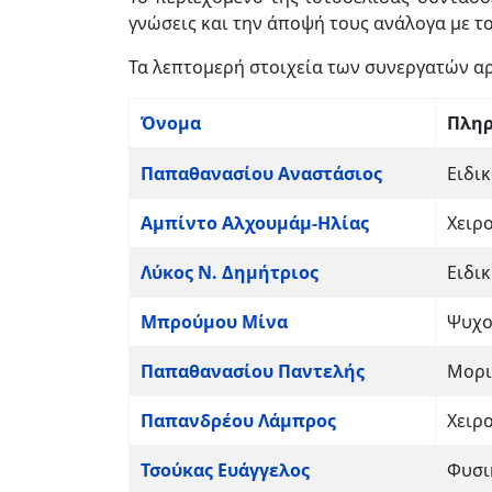
γνώσεις και την άποψή τους ανάλογα με τ
Τα λεπτομερή στοιχεία των συνεργατών α
Όνομα
Πληρ
Επαφές,
Παπαθανασίου Αναστάσιος
Ειδι
Αμπίντο Αλχουμάμ-Ηλίας
Χειρ
Λύκος Ν. Δημήτριος
Ειδι
Μπρούμου Μίνα
Ψυχο
Παπαθανασίου Παντελής
Μορι
Παπανδρέου Λάμπρος
Χειρ
Τσούκας Ευάγγελος
Φυσι