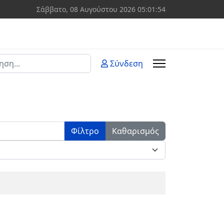
Σάββατο, 08 Αυγούστου 2026
05:01:54
ση
Σύνδεση
 more characters for results.
Φίλτρο
Καθαρισμός