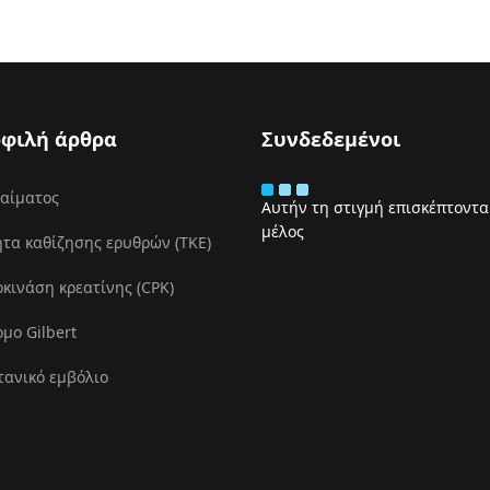
φιλή άρθρα
Συνδεδεμένοι
 αίματος
Αυτήν τη στιγμή επισκέπτονται
μέλος
τα καθίζησης ερυθρών (ΤΚΕ)
ινάση κρεατίνης (CPK)
μο Gilbert
τανικό εμβόλιο