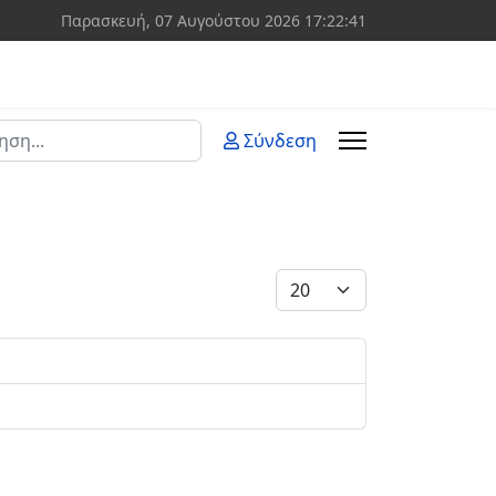
Παρασκευή, 07 Αυγούστου 2026
17:22:41
ση
Σύνδεση
 more characters for results.
Εμφάνιση #