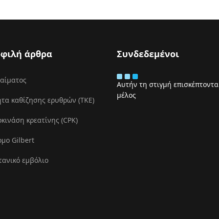
φιλή άρθρα
Συνδεδεμένοι
 αίματος
Αυτήν τη στιγμή επισκέπτονται
μέλος
τα καθίζησης ερυθρών (ΤΚΕ)
ινάση κρεατίνης (CPK)
μο Gilbert
τανικό εμβόλιο