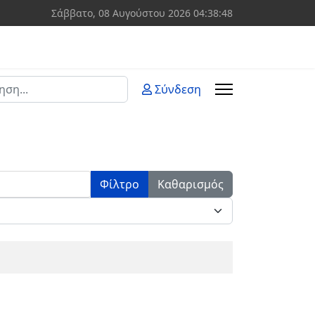
Σάββατο, 08 Αυγούστου 2026
04:38:48
ση
Σύνδεση
 more characters for results.
Φίλτρο
Καθαρισμός