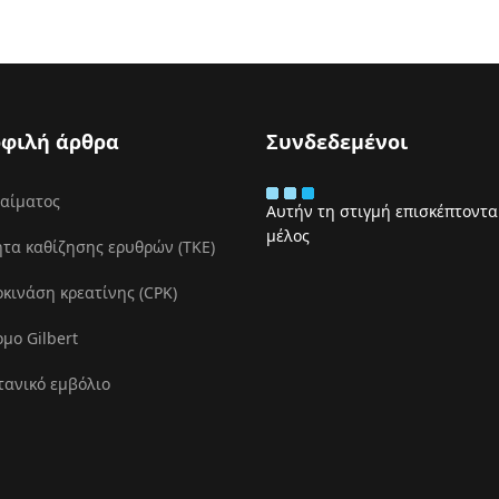
φιλή άρθρα
Συνδεδεμένοι
 αίματος
Αυτήν τη στιγμή επισκέπτονται
μέλος
τα καθίζησης ερυθρών (ΤΚΕ)
ινάση κρεατίνης (CPK)
μο Gilbert
τανικό εμβόλιο