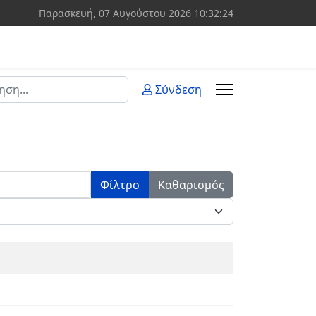
Παρασκευή, 07 Αυγούστου 2026
10:32:24
ση
Σύνδεση
 more characters for results.
Φίλτρο
Καθαρισμός