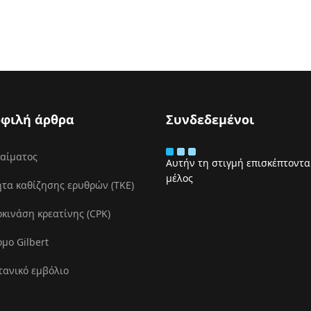
φιλή άρθρα
Συνδεδεμένοι
 αίματος
Αυτήν τη στιγμή επισκέπτονται
μέλος
τα καθίζησης ερυθρών (ΤΚΕ)
ινάση κρεατίνης (CPK)
μο Gilbert
τανικό εμβόλιο