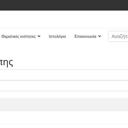
Αναζήτη
Θεματικές ενότητες
Ιστολόγιο
Επικοινωνία
Type 2 or
πης